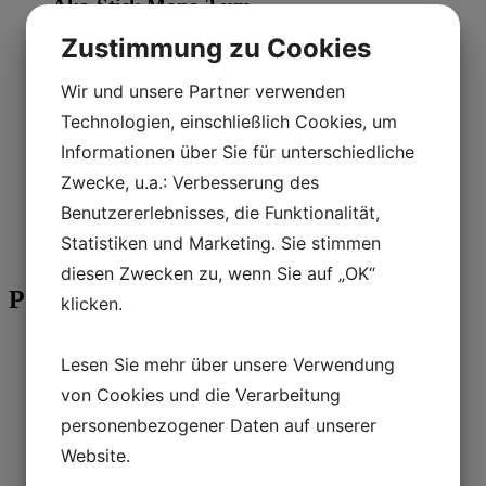
Aka-Stick Mono 3 µm
Zustimmung zu Cookies
Kaufen
Wir und unsere Partner verwenden
Technologien, einschließlich Cookies, um
Informationen über Sie für unterschiedliche
Diamantprodukte
Zwecke, u.a.: Verbesserung des
Aka-Stick Mono 1 µm
Benutzererlebnisses, die Funktionalität,
Statistiken und Marketing. Sie stimmen
Kaufen
diesen Zwecken zu, wenn Sie auf „OK“
Polieren
klicken.
Poliertücher
Lesen Sie mehr über unsere Verwendung
Magnetic
Self-adhesive
von Cookies und die Verarbeitung
Adapter Discs
personenbezogener Daten auf unserer
Diamantprodukte
2-in-1 Diamantsuspensionen
Website.
DiaUltra