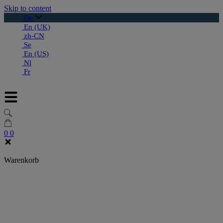
Skip to content
De
En (UK)
zh-CN
Se
En (US)
Nl
Fr
0
0
Warenkorb