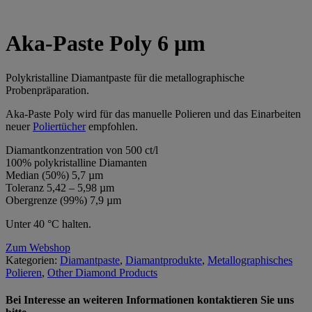
Aka-Paste Poly 6 µm
Polykristalline Diamantpaste für die metallographische
Probenpräparation.
Aka-Paste Poly wird für das manuelle Polieren und das Einarbeiten
neuer
Poliertücher
empfohlen.
Diamantkonzentration von 500 ct/l
100% polykristalline Diamanten
Median (50%) 5,7 µm
Toleranz 5,42 – 5,98 µm
Obergrenze (99%) 7,9 µm
Unter 40 °C halten.
Zum Webshop
Kategorien:
Diamantpaste
,
Diamantprodukte
,
Metallographisches
Polieren
,
Other Diamond Products
Bei Interesse an weiteren Informationen kontaktieren Sie uns