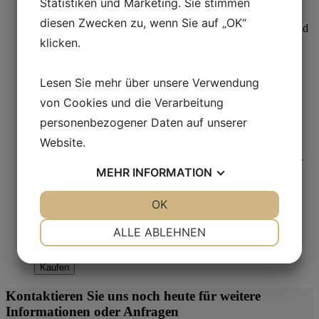
Statistiken und Marketing. Sie stimmen
diesen Zwecken zu, wenn Sie auf „OK“
klicken.
Diamantpaste
Lesen Sie mehr über unsere Verwendung
von Cookies und die Verarbeitung
Aka-Paste Poly 15 µm
personenbezogener Daten auf unserer
Kaufen
Website.
MEHR
INFORMATION
JA
NEIN
OK
JA
NEIN
Diamantpaste
NOTWENDIG
PRÄFERENZEN
ALLE ABLEHNEN
Aka-Paste Poly 3 µm
JA
NEIN
JA
NEIN
Kaufen
MARKETING
STATISTIKEN
Kontaktieren Sie uns noch heute für weitere
Informationen oder Anfragen