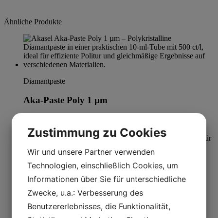
Ähnliche Produkte
Diamantpaste
Aka-Paste Poly 1 µm
Kaufen
Zustimmung zu Cookies
Wir und unsere Partner verwenden
Technologien, einschließlich Cookies, um
Diamantpaste
Informationen über Sie für unterschiedliche
Aka-Paste Poly 9 µm
Zwecke, u.a.: Verbesserung des
Benutzererlebnisses, die Funktionalität,
Kaufen