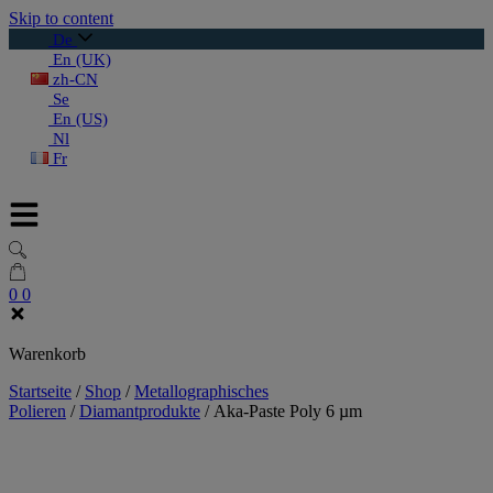
Skip to content
De
En (UK)
zh-CN
Se
En (US)
Nl
Fr
0
0
Warenkorb
Startseite
/
Shop
/
Metallographisches
Polieren
/
Diamantprodukte
/
Aka-Paste Poly 6 µm