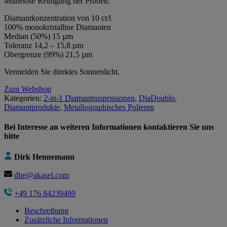
Mühelose Reinigung der Proben.
Diamantkonzentration von 10 ct/l
100% monokristalline Diamanten
Median (50%) 15 µm
Toleranz 14,2 – 15,8 µm
Obergrenze (99%) 21,5 µm
Vermeiden Sie direktes Sonnenlicht.
Zum Webshop
Kategorien:
2-in-1 Diamantsuspensionen
,
DiaDoublo
,
Diamantprodukte
,
Metallographisches Polieren
Bei Interesse an weiteren Informationen kontaktieren Sie uns
bitte
Dirk Hennemann
dhe@akasel.com
+49 176 84239499
Beschreibung
Zusätzliche Informationen