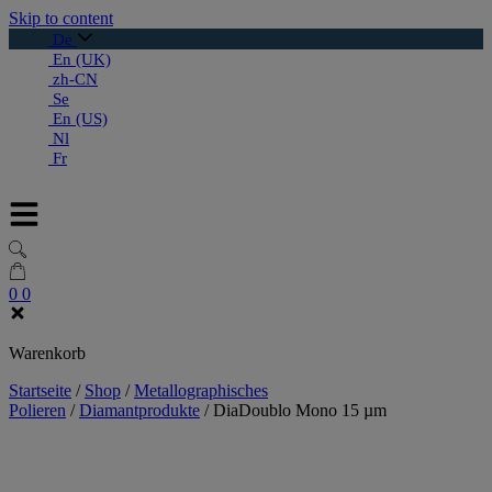
Skip to content
De
En (UK)
zh-CN
Se
En (US)
Nl
Fr
0
0
Warenkorb
Startseite
/
Shop
/
Metallographisches
Polieren
/
Diamantprodukte
/
DiaDoublo Mono 15 µm