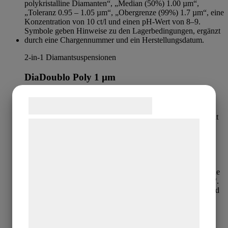
2-in-1 Diamantsuspensionen
DiaDoublo Poly 1 µm
Kaufen
Samtykke til cookies
Vi og vores samarbejdspartnere bruger
teknologier, herunder cookies, til at
indsamle oplysninger om dig til forskellige
formål, herunder: Tilpasning af annoncering,
bedre brugeroplevelse, funktionalitet,
statistik og marketing. Disse oplysninger
kan blive delt med annoncerings- og
2-in-1 Diamantsuspensionen
analysepartnere, som kan kombinere dem