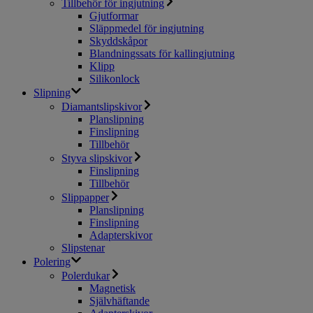
Tillbehör för ingjutning
Gjutformar
Släppmedel för ingjutning
Skyddskåpor
Blandningssats för kallingjutning
Klipp
Silikonlock
Slipning
Diamantslipskivor
Planslipning
Finslipning
Tillbehör
Styva slipskivor
Finslipning
Tillbehör
Slippapper
Planslipning
Finslipning
Adapterskivor
Slipstenar
Polering
Polerdukar
Magnetisk
Självhäftande