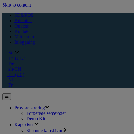
Skip to content
SDS/PDS
Bibliotek
Om oss
Kontakt
Mitt konto
Inloggning
Se
En (UK)
De
zh-CN
En (US)
Nl
Fr
Provpreparering
Förberedelsemetoder
Demo Kit
Kapskivor
Slipande kapskivor