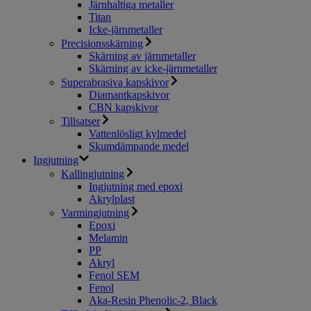
Järnhaltiga metaller
Titan
Icke-järnmetaller
Precisionsskärning
Skärning av järnmetaller
Skärning av icke-järnmetaller
Superabrasiva kapskivor
Diamantkapskivor
CBN kapskivor
Tillsatser
Vattenlösligt kylmedel
Skumdämpande medel
Ingjutning
Kallingjutning
Ingjutning med epoxi
Akrylplast
Varmingjutning
Epoxi
Melamin
PP
Akryl
Fenol SEM
Fenol
Aka-Resin Phenolic-2, Black