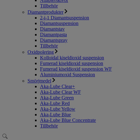
Adapterskivor
Tillbehör
Diamantprodukter
2-i-1 Diamantsuspension
Diamantsuspension
Diamantstav
Diamantpasta
Diamantspray
Tillbehör
Oxidpolering
Kolloidal kiseldioxid suspension
Fumerad kiseldioxid suspension
Fumerad kiseldioxid suspension WF
Aluminiumoxid Suspension
Smörjmedel
Aka-Lube Clear+
Aka-Lube Clear WF
Aka-Lube Green
Aka-Lube Red
Aka-Lube Yellow
Aka-Lube Blue
Aka-Lube Blue Concentrate
Tillbehör