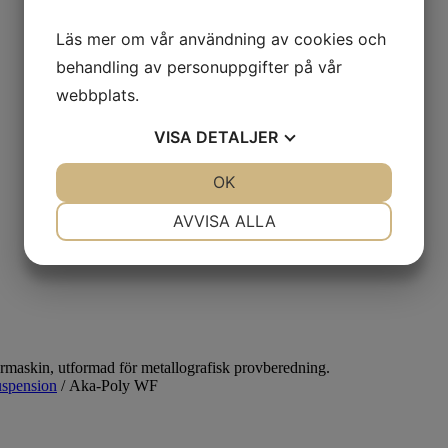
Läs mer om vår användning av cookies och
behandling av personuppgifter på vår
webbplats.
VISA
DETALJER
JA
NEJ
OK
JA
NEJ
NÖDVÄNDIG
INSTÄLLNINGAR
AVVISA ALLA
JA
NEJ
JA
NEJ
MARKNADSFÖRING
STATISTIK
spension
/
Aka-Poly WF