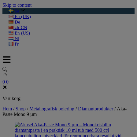
Skip to content
Se
En (UK)
De
zh-CN
En (US)
Nl
Fr
0
0
Varukorg
Hem
/
Shop
/
Metallografisk polering
/
Diamantprodukter
/
Aka-
Paste Mono 9 µm