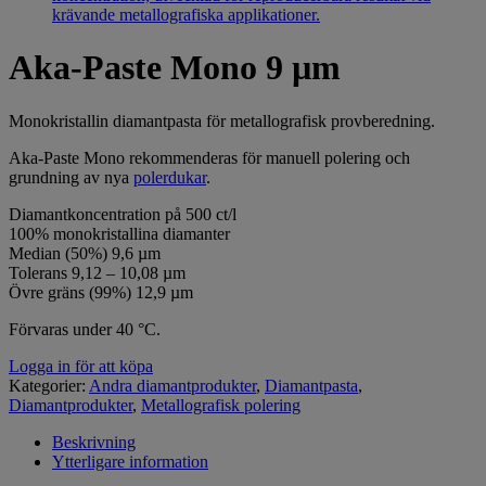
Aka-Paste Mono 9 µm
Monokristallin diamantpasta för metallografisk provberedning.
Aka-Paste Mono rekommenderas för manuell polering och
grundning av nya
polerdukar
.
Diamantkoncentration på 500 ct/l
100% monokristallina diamanter
Median (50%) 9,6 µm
Tolerans 9,12 – 10,08 µm
Övre gräns (99%) 12,9 µm
Förvaras under 40 °C.
Logga in för att köpa
Kategorier:
Andra diamantprodukter
,
Diamantpasta
,
Diamantprodukter
,
Metallografisk polering
Beskrivning
Ytterligare information