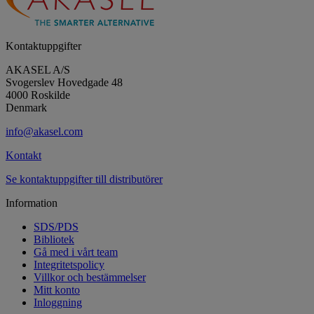
Kontaktuppgifter
AKASEL A/S
Svogerslev Hovedgade 48
4000 Roskilde
Denmark
info@akasel.com
Kontakt
Se kontaktuppgifter till distributörer
Information
SDS/PDS
Bibliotek
Gå med i vårt team
Integritetspolicy
Villkor och bestämmelser
Mitt konto
Inloggning