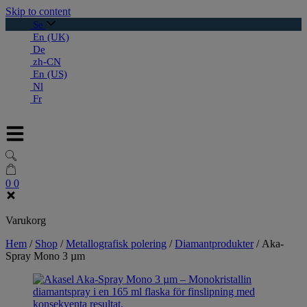
Skip to content
Se
En (UK)
De
zh-CN
En (US)
Nl
Fr
0
0
Varukorg
Hem
/
Shop
/
Metallografisk polering
/
Diamantprodukter
/
Aka-
Spray Mono 3 µm