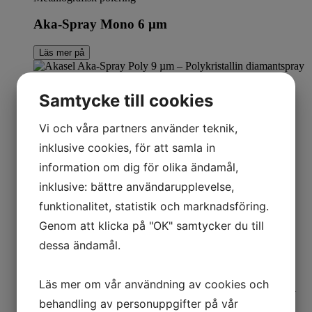
Aka-Spray Mono 6 µm
Läs mer på
Samtycke till cookies
Metallografisk polering
Vi och våra partners använder teknik,
Aka-Spray Poly 9 µm
inklusive cookies, för att samla in
information om dig för olika ändamål,
Läs mer på
inklusive: bättre användarupplevelse,
funktionalitet, statistik och marknadsföring.
Metallografisk polering
Genom att klicka på "OK" samtycker du till
Aka-Spray Mono 1 µm
dessa ändamål.
Läs mer på
Läs mer om vår användning av cookies och
behandling av personuppgifter på vår