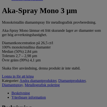
Aka-Spray Mono 3 µm
Monokristallin diamantspray för metallografisk provberedning.
Aka-Spray Mono lämnar ett fritt skurande lager av diamanter som
ger hög avverkningshastighet.
Diamantkoncentration på 26,5 ct/l
100% monokristallina diamanter
Median (50%) 2,84 µm
Tolerans 2,7 – 2,98 µm
Övre gräns (99%) 4,1 µm
Skaka före användning, denna produkt är inte stabil.
Logga in för att köpa
Kategorier:
Andra diamantprodukter
,
Diamantprodukter
,
Diamantspray
,
Metallografisk polering
Beskrivning
Ytterligare information