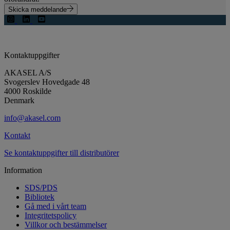
Skicka meddelande
Kontaktuppgifter
AKASEL A/S
Svogerslev Hovedgade 48
4000 Roskilde
Denmark
info@akasel.com
Kontakt
Se kontaktuppgifter till distributörer
Information
SDS/PDS
Bibliotek
Gå med i vårt team
Integritetspolicy
Villkor och bestämmelser