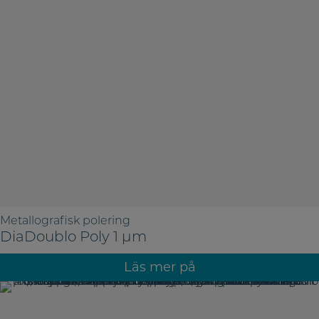
Metallografisk polering
DiaDoublo Poly 1 µm
Läs mer på