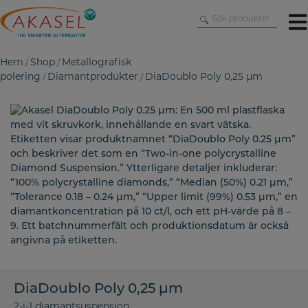
Skip
to
content
Hem
Shop
Metallografisk
/
/
polering
Diamantprodukter
DiaDoublo Poly 0,25 µm
/
/
DiaDoublo Poly 0,25 µm
2-i-1 diamantsuspension.