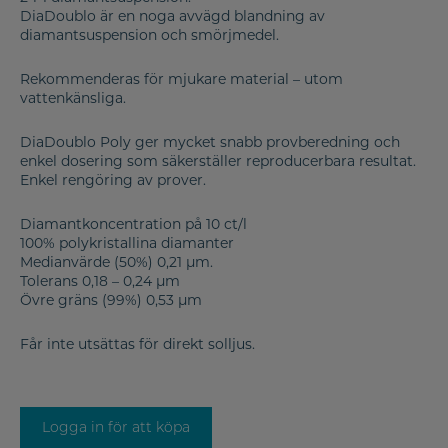
DiaDoublo är en noga avvägd blandning av
diamantsuspension och smörjmedel.
Rekommenderas för mjukare material – utom
vattenkänsliga.
DiaDoublo Poly ger mycket snabb provberedning och
enkel dosering som säkerställer reproducerbara resultat.
Enkel rengöring av prover.
Diamantkoncentration på 10 ct/l
100% polykristallina diamanter
Medianvärde (50%) 0,21 µm.
Tolerans 0,18 – 0,24 µm
Övre gräns (99%) 0,53 µm
Får inte utsättas för direkt solljus.
Logga in för att köpa