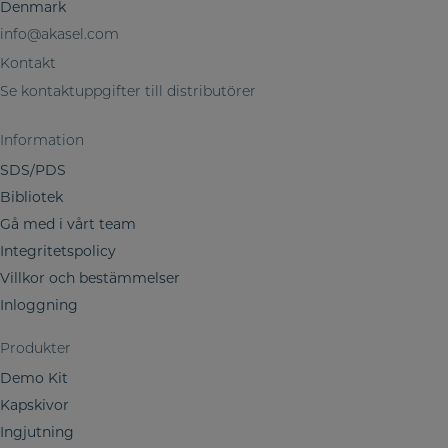
Denmark
e
l
info@akasel.com
a
Kontakt
m
Se kontaktuppgifter till distributörer
i
n
Information
i
SDS/PDS
n
Bibliotek
f
Gå med i vårt team
o
Integritetspolicy
r
m
Villkor och bestämmelser
a
Inloggning
t
i
Produkter
o
Demo Kit
n
Kapskivor
Ingjutning