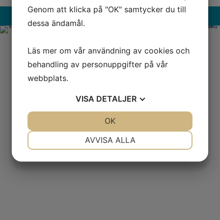
Genom att klicka på "OK" samtycker du till
Läs mer på
dessa ändamål.
Läs mer om vår användning av cookies och
behandling av personuppgifter på vår
webbplats.
VISA
DETALJER
JA
NEJ
OK
JA
NEJ
NÖDVÄNDIG
INSTÄLLNINGAR
AVVISA ALLA
JA
NEJ
JA
NEJ
MARKNADSFÖRING
STATISTIK