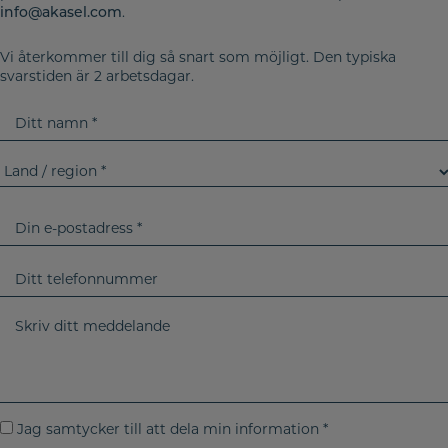
.
info@akasel.com
Vi återkommer till dig så snart som möjligt. Den typiska
svarstiden är 2 arbetsdagar.
D
i
t
L
t
a
n
n
D
a
d
i
m
/
n
D
n
r
e
i
e
-
t
S
g
p
t
k
i
o
t
r
o
s
e
i
n
t
l
v
J
Jag samtycker till att dela min information *
a
e
d