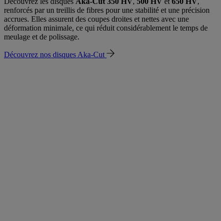
Découvrez les disques
Aka-Cut 350 HV
,
500 HV
et
650 HV
,
renforcés par un treillis de fibres pour une stabilité et une précision
accrues. Elles assurent des coupes droites et nettes avec une
déformation minimale, ce qui réduit considérablement le temps de
meulage et de polissage.
Découvrez nos disques Aka-Cut