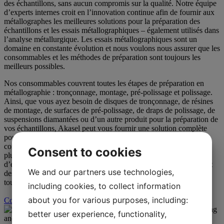
des échantillons, sans aucun compromis sur la qualité. Notre équipe
d’experts internes croit en l’innovation continue afin de fournir aux
métallographes les meilleures solutions pour la préparation des
échantillons et les essais métallographiques – également utilisés dans
l’analyse métallurgique. Les essais métallographiques sont un
domaine en constante évolution et nous voulons nous assurer que les
consommables et les méthodes de préparation sont toujours les
meilleurs possibles.
Nos consommables couvrent toutes les étapes de préparation en
métallographie : tronçonnage, montage, pré-polissage et polissage.
Ainsi, que vous ayez besoin de disques de tronçonnage, de résines
de montage, de surfaces de pré-polissage, de draps de polissage, de
suspensions diamantées ou d’un autre produit pour la préparation de
vos échantillons, Akasel peut vous fournir une solution complète
pour vos essais métallographiques. Cette gamme complète de
consommables peut répondre à la fois aux exigences de qualité les
Consent to cookies
plus élevées et aux solutions les plus économiques en matière
d’essais métallographiques. Couvrant la plupart des applications et
We and our partners use technologies,
des matériaux, Akasel garantit des solutions de haute qualité pour
tout type d’essai métallographique.
including cookies, to collect information
about you for various purposes, including:
Contacter Akasel
better user experience, functionality,