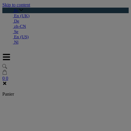
Skip to content
Fr
En (UK)
De
zh-CN
Se
En (US)
Nl
0
0
Panier