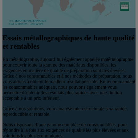
Essais métallographiques de haute qualité
et rentables
En métallographie, aujourd’hui également appelée matérialographie
pour couvrir toute la gamme des matériaux disponibles, les
exigences en matière de qualité de préparation sont très élevées.
Grâce à nos consommables et à nos méthodes de préparation, nous
vous aidons à obtenir le meilleur résultat possible. En recommandant
les consommables adéquats, nous pouvons également vous
permettre d’obtenir des résultats plus rapides avec une finition
acceptable à un prix inférieur.
Grâce à nos solutions, votre analyse microstructurale sera rapide,
reproductible et rentable.
Nous disposons d’une gamme complète de consommables, pour
répondre à la fois aux exigences de qualité les plus élevées et aux
solutions les plus économiques.