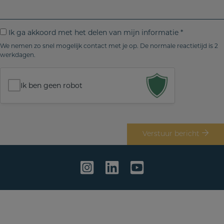
i
l
h
o
l
e
r
*
f
i
I
Ik ga akkoord met het delen van mijn informatie *
o
j
k
We nemen zo snel mogelijk contact met je op. De normale reactietijd is 2
o
f
werkdagen.
g
n
j
a
n
e
a
Ik ben geen robot
r
b
k
.
e
k
r
o
i
o
Verstuur bericht
c
r
h
d
t
m
e
t
h
e