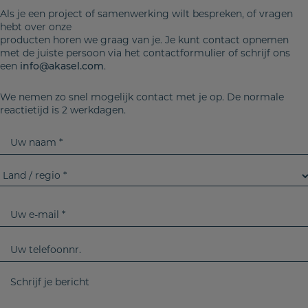
Als je een project of samenwerking wilt bespreken, of vragen
hebt over onze
producten horen we graag van je. Je kunt contact opnemen
met de juiste persoon via het contactformulier of schrijf ons
een
.
info@akasel.com
We nemen zo snel mogelijk contact met je op. De normale
reactietijd is 2 werkdagen.
U
w
n
L
a
a
a
n
U
m
d
w
/
e
U
r
-
w
e
m
t
S
g
a
e
c
i