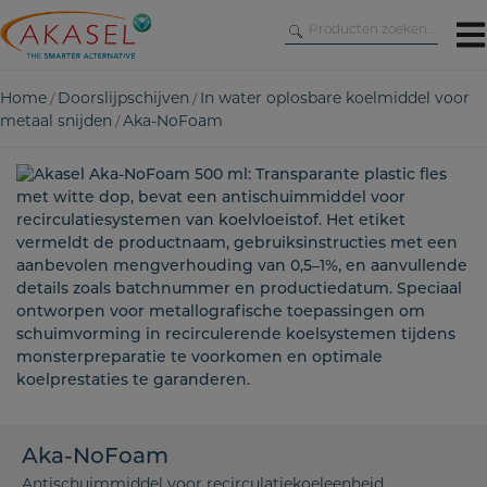
Skip
to
content
Home
Doorslijpschijven
In water oplosbare koelmiddel voor
/
/
metaal snijden
Aka-NoFoam
/
Aka-NoFoam
Antischuimmiddel voor recirculatiekoeleenheid.