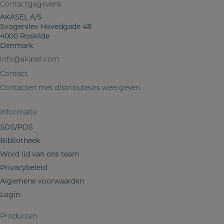
t
Contactgegevens
d
AKASEL A/S
e
Svogerslev Hovedgade 48
4000 Roskilde
l
Denmark
e
n
info@akasel.com
v
Contact
a
Contacten met distributeurs weergeven
n
m
Informatie
i
SDS/PDS
j
Bibliotheek
n
Word lid van ons team
i
Privacybeleid
n
f
Algemene voorwaarden
o
Login
r
m
Producten