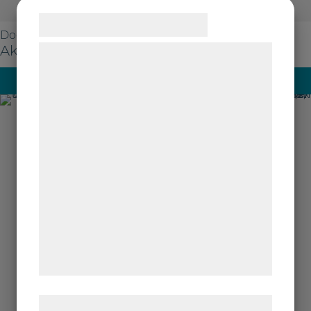
Samtykke til cookies
Doorslijpschijven
Vi og vores samarbejdspartnere bruger
Aka-Cut Ti20
teknologier, herunder cookies, til at
Meer lezen
indsamle oplysninger om dig til forskellige
formål, herunder: Tilpasning af annoncering,
bedre brugeroplevelse, funktionalitet,
statistik og marketing. Disse oplysninger
kan blive delt med annoncerings- og
analysepartnere, som kan kombinere dem
med data, du tidligere har givet dem eller
de har indsamlet gennem din brug af deres
tjenester. Ved at klikke på 'OK' giver du
samtykke til disse formål.
Læs mere om vores brug af cookies og