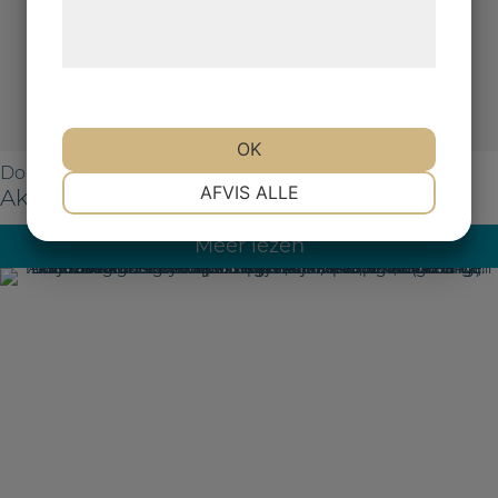
behandling af persondata på vores
hjemmeside.
OK
Doorslijpschijven
NØDVENDIGE
PRÆFERENCER
AFVIS ALLE
Aka-Cut NF10
Meer lezen
MARKETING
STATISTIK