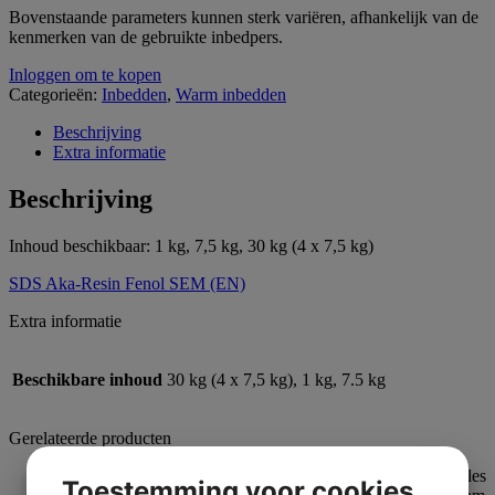
Bovenstaande parameters kunnen sterk variëren, afhankelijk van de
kenmerken van de gebruikte inbedpers.
Inloggen om te kopen
Categorieën:
Inbedden
,
Warm inbedden
Beschrijving
Extra informatie
Beschrijving
Inhoud beschikbaar: 1 kg, 7,5 kg, 30 kg (4 x 7,5 kg)
SDS Aka-Resin Fenol SEM (EN)
Extra informatie
Beschikbare inhoud
30 kg (4 x 7,5 kg), 1 kg, 7.5 kg
Gerelateerde producten
Toestemming voor cookies