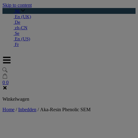
Skip to content
Nl
En (UK)
De
zh-CN
Se
En (US)
Fr
0
0
Winkelwagen
Home
/
Inbedden
/
Aka-Resin Phenolic SEM