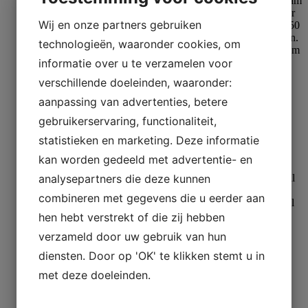
Wij en onze partners gebruiken
technologieën, waaronder cookies, om
informatie over u te verzamelen voor
verschillende doeleinden, waaronder:
Inbedden
aanpassing van advertenties, betere
Aka-NoStick Powder
gebruikerservaring, functionaliteit,
statistieken en marketing. Deze informatie
Meer lezen
kan worden gedeeld met advertentie- en
analysepartners die deze kunnen
combineren met gegevens die u eerder aan
hen hebt verstrekt of die zij hebben
verzameld door uw gebruik van hun
Inbedden
diensten. Door op 'OK' te klikken stemt u in
Protection Cap
met deze doeleinden.
Meer lezen