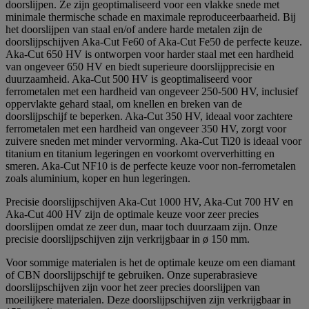
doorslijpen. Ze zijn geoptimaliseerd voor een vlakke snede met
minimale thermische schade en maximale reproduceerbaarheid. Bij
het doorslijpen van staal en/of andere harde metalen zijn de
doorslijpschijven Aka-Cut Fe60 of Aka-Cut Fe50 de perfecte keuze.
Aka-Cut 650 HV is ontworpen voor harder staal met een hardheid
van ongeveer 650 HV en biedt superieure doorslijpprecisie en
duurzaamheid. Aka-Cut 500 HV is geoptimaliseerd voor
ferrometalen met een hardheid van ongeveer 250-500 HV, inclusief
oppervlakte gehard staal, om knellen en breken van de
doorslijpschijf te beperken. Aka-Cut 350 HV, ideaal voor zachtere
ferrometalen met een hardheid van ongeveer 350 HV, zorgt voor
zuivere sneden met minder vervorming. Aka-Cut Ti20 is ideaal voor
titanium en titanium legeringen en voorkomt oververhitting en
smeren. Aka-Cut NF10 is de perfecte keuze voor non-ferrometalen
zoals aluminium, koper en hun legeringen.
Precisie doorslijpschijven Aka-Cut 1000 HV, Aka-Cut 700 HV en
Aka-Cut 400 HV zijn de optimale keuze voor zeer precies
doorslijpen omdat ze zeer dun, maar toch duurzaam zijn. Onze
precisie doorslijpschijven zijn verkrijgbaar in ø 150 mm.
Voor sommige materialen is het de optimale keuze om een diamant
of CBN doorslijpschijf te gebruiken. Onze superabrasieve
doorslijpschijven zijn voor het zeer precies doorslijpen van
moeilijkere materialen. Deze doorslijpschijven zijn verkrijgbaar in