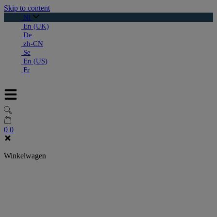
Skip to content
Nl
En (UK)
De
zh-CN
Se
En (US)
Fr
0
0
Winkelwagen