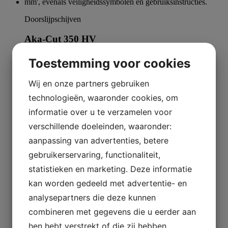
Doorslijpschijven
Aka-Cut 350 HV
Toestemming voor cookies
Meer lezen
Wij en onze partners gebruiken
technologieën, waaronder cookies, om
informatie over u te verzamelen voor
verschillende doeleinden, waaronder:
Doorslijpschijven
aanpassing van advertenties, betere
Aka-Cut 1000 HV, 150 mm
gebruikerservaring, functionaliteit,
statistieken en marketing. Deze informatie
Meer lezen
kan worden gedeeld met advertentie- en
1
analysepartners die deze kunnen
2
combineren met gegevens die u eerder aan
→
hen hebt verstrekt of die zij hebben