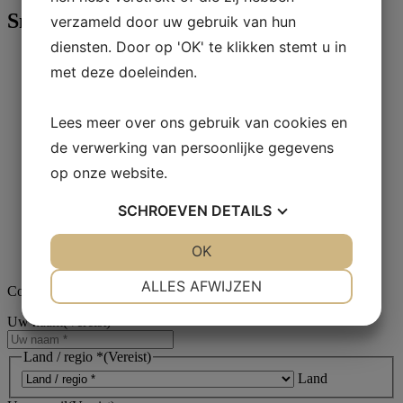
Snijden
verzameld door uw gebruik van hun
diensten. Door op 'OK' te klikken stemt u in
Schurende doorslijpschijven
met deze doeleinden.
Ferrometalen
Titanium
Non-ferrometalen
Lees meer over ons gebruik van cookies en
Precisiesnijden
Ferrometalen
de verwerking van persoonlijke gegevens
Non-ferrometalen
op onze website.
Superschurende doorslijpschijven
Diamantdoorslijpschijven
SCHROEVEN
DETAILS
CBN doorslijpschijven
Additieven
In water oplosbare koelvloeistof
JA
NEE
OK
JA
NEE
Aka-NoFoam
NOODZAKELIJK
VOORKEUREN
ALLES AFWIJZEN
Contact opnemen
JA
NEE
JA
NEE
Uw naam
(Vereist)
MARKETING
STATISTIEKEN
Land / regio *
(Vereist)
Land