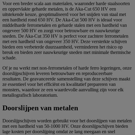
Voor een breder scala aan materialen, waaronder harde staalsoorten
en oppervlakte geharde metalen, is de Aka-Cut 650 HV een
uitstekende keuze, geoptimaliseerd voor het snijden van staal met
een hardheid rond 650 HV. De Aka-Cut 500 HV is ideaal voor
middelharde ferrometalen en geharde stalen met een hardheid van
ongeveer 500 HV en zorgt voor betrouwbare en nauwkeurige
sneden. De Aka-Cut 350 HV is perfect voor zachtere ferrometalen
met een hardheid van ongeveer 350 HV. Deze versterkte schijven
bieden een verbeterde duurzaamheid, verminderen het risico op
breuk en bieden zeer nauwkeurige sneden met minimale thermische
schade.
Of je nu werkt met non-ferrometalen of harde ferro legeringen, onze
doorslijpschijven leveren betrouwbare en reproduceerbare
resultaten. De geavanceerde samenstelling van deze schijven maakt
ze essentieel voor het efficiënt en kwalitatief prepareren van
monsters, waardoor ze een waardevolle aanvulling zijn voor elk
metallografisch laboratorium.
Doorslijpen van metalen
Doorslijpschijven worden gebruikt voor het doorslijpen van metalen
met een hardheid van 50-1000 HV. Onze doorslijpschijven bieden
lage kosten per doorslijping omdat ze lang meegaan en snel