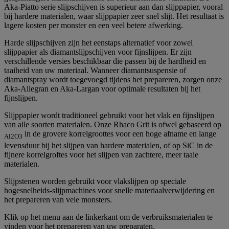
Aka-Piatto serie slijpschijven is superieur aan dan slijppapier, vooral
bij hardere materialen, waar slijppapier zeer snel slijt. Het resultaat is
lagere kosten per monster en een veel betere afwerking.
Harde slijpschijven zijn het eenstaps alternatief voor zowel
slijppapier als diamantslijpschijven voor fijnslijpen. Er zijn
verschillende versies beschikbaar die passen bij de hardheid en
taaiheid van uw materiaal. Wanneer diamantsuspensie of
diamantspray wordt toegevoegd tijdens het prepareren, zorgen onze
Aka-Allegran en Aka-Largan voor optimale resultaten bij het
fijnslijpen.
Slijppapier wordt traditioneel gebruikt voor het vlak en fijnslijpen
van alle soorten materialen. Onze Rhaco Grit is ofwel gebaseerd op
in de grovere korrelgroottes voor een hoge afname en lange
Al2O3
levensduur bij het slijpen van hardere materialen, of op SiC in de
fijnere korrelgroftes voor het slijpen van zachtere, meer taaie
materialen.
Slijpstenen worden gebruikt voor vlakslijpen op speciale
hogesnelheids-slijpmachines voor snelle materiaalverwijdering en
het prepareren van vele monsters.
Klik op het menu aan de linkerkant om de verbruiksmaterialen te
vinden voor het prepareren van uw preparaten.