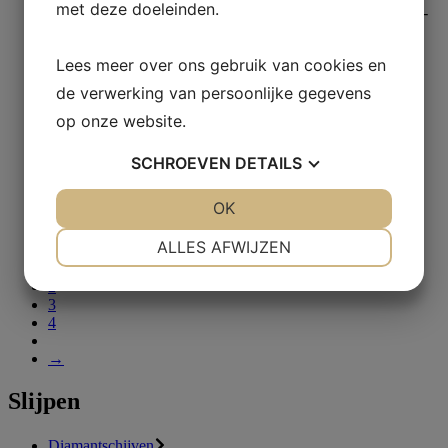
met deze doeleinden.
Lees meer over ons gebruik van cookies en
de verwerking van persoonlijke gegevens
op onze website.
Diamantschijven
SCHROEVEN
DETAILS
Aka-Piatto 1200+
JA
NEE
OK
JA
NEE
Meer lezen
NOODZAKELIJK
VOORKEUREN
ALLES AFWIJZEN
1
JA
NEE
JA
NEE
2
3
MARKETING
STATISTIEKEN
4
→
Slijpen
Diamantschijven