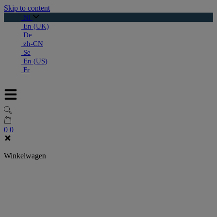
Skip to content
Nl
En (UK)
De
zh-CN
Se
En (US)
Fr
0
0
Winkelwagen