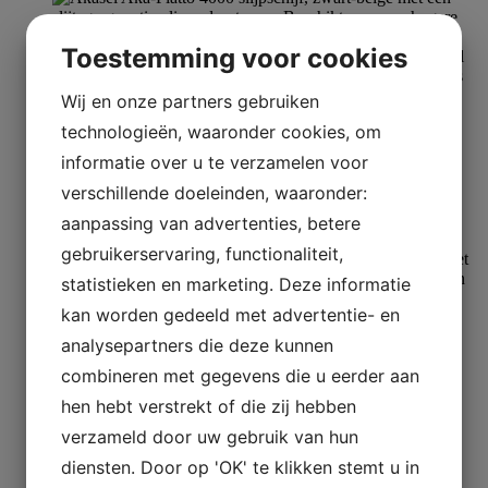
Toestemming voor cookies
Wij en onze partners gebruiken
technologieën, waaronder cookies, om
Diamantschijven
informatie over u te verzamelen voor
Aka-Piatto 4000
verschillende doeleinden, waaronder:
Meer lezen
aanpassing van advertenties, betere
gebruikerservaring, functionaliteit,
statistieken en marketing. Deze informatie
kan worden gedeeld met advertentie- en
analysepartners die deze kunnen
combineren met gegevens die u eerder aan
Diamantschijven
hen hebt verstrekt of die zij hebben
Aka-Piatto 600+
verzameld door uw gebruik van hun
diensten. Door op 'OK' te klikken stemt u in
Meer lezen