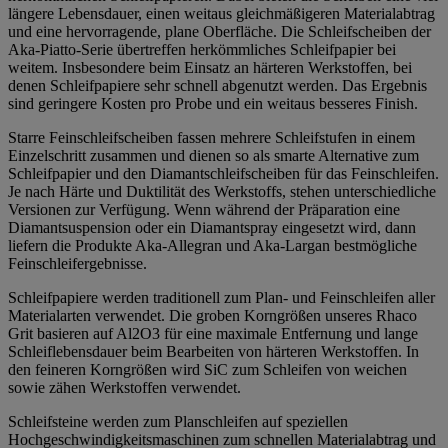
längere Lebensdauer, einen weitaus gleichmäßigeren Materialabtrag
und eine hervorragende, plane Oberfläche. Die
Schleifscheiben
der
Aka-Piatto-Serie übertreffen herkömmliches Schleifpapier bei
weitem. Insbesondere beim Einsatz an härteren Werkstoffen, bei
denen Schleifpapiere sehr schnell abgenutzt werden. Das Ergebnis
sind geringere Kosten pro Probe und ein weitaus besseres Finish.
Starre
Feinschleifscheiben
fassen mehrere Schleifstufen in einem
Einzelschritt zusammen und dienen so als smarte Alternative zum
Schleifpapier und den
Diamantschleifscheiben
für das
Feinschleifen
.
Je nach Härte und Duktilität des Werkstoffs, stehen unterschiedliche
Versionen zur Verfügung. Wenn während der Präparation eine
Diamantsuspension oder ein Diamantspray eingesetzt wird, dann
liefern die Produkte Aka-Allegran und Aka-Largan bestmögliche
Feinschleifergebnisse
.
Schleifpapiere
werden traditionell zum
Plan-
und
Feinschleifen
aller
Materialarten verwendet. Die groben Korngrößen unseres Rhaco
Grit basieren auf Al
2
O
3
für eine maximale Entfernung und lange
Schleiflebensdauer beim Bearbeiten von härteren Werkstoffen. In
den feineren Korngrößen wird SiC zum Schleifen von weichen
sowie zähen Werkstoffen verwendet.
Schleifsteine
werden zum Planschleifen auf speziellen
Hochgeschwindigkeitsmaschinen zum schnellen Materialabtrag und