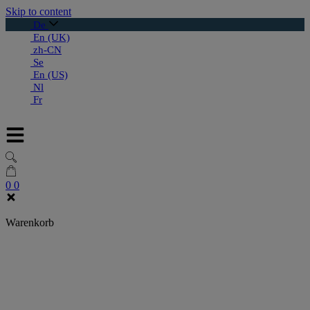
Skip to content
De
En (UK)
zh-CN
Se
En (US)
Nl
Fr
0
0
Warenkorb