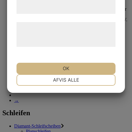
tjenester. Ved at klikke på 'OK' giver du
samtykke til disse formål.
Læs mere om vores brug af cookies og
behandling af persondata på vores
Diamant-Schleifscheiben
hjemmeside.
Aka-Piatto 1200+
Kaufen
OK
1
NØDVENDIGE
PRÆFERENCER
2
AFVIS ALLE
3
4
MARKETING
STATISTIK
→
Schleifen
Diamant-Schleifscheiben
Planschleifen