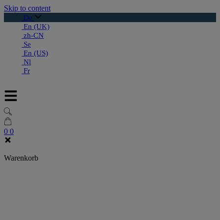
Skip to content
De
En (UK)
zh-CN
Se
En (US)
Nl
Fr
0
0
Warenkorb