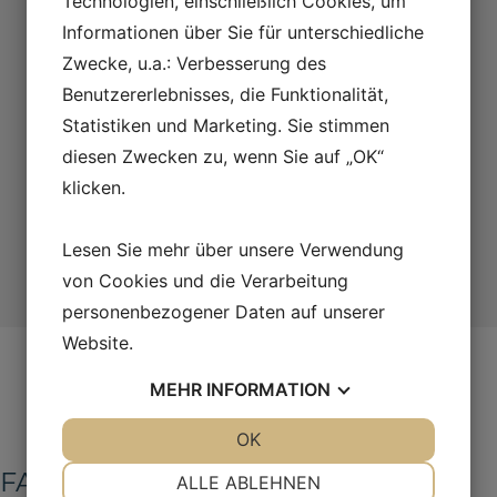
Technologien, einschließlich Cookies, um
Ich bin damit einverstanden, meine Informationen
bin
weiterzugeben
Informationen über Sie für unterschiedliche
mit
der
Wir werden uns so schnell wie möglich bei
Zwecke, u.a.: Verbesserung des
Weitergabe
Ihnen melden. Die typische Reaktionszeit
meiner
Benutzererlebnisses, die Funktionalität,
Informationen
beträgt 2 Werktage.
Statistiken und Marketing. Sie stimmen
einverstanden
diesen Zwecken zu, wenn Sie auf „OK“
klicken.
Ich bin kein Roboter
Lesen Sie mehr über unsere Verwendung
Senden
von Cookies und die Verarbeitung
personenbezogener Daten auf unserer
Website.
MEHR
INFORMATION
JA
NEIN
OK
JA
NEIN
NOTWENDIG
PRÄFERENZEN
FAQ
ALLE ABLEHNEN