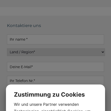
Kontaktiere uns
Ihr
Name
Land
/
Region
Deine
E-
Mail
Ihr
Telefon
Nr.
Schreiben
Zustimmung zu Cookies
Sie
Wir und unsere Partner verwenden
Ihre
Nachricht
Ich