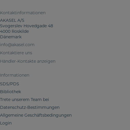
N
W
a
e
Kontaktinformationen
c
i
AKASEL A/S
h
t
Svogerslev Hovedgade 48
r
e
4000 Roskilde
i
Dänemark
r
c
g
info@akasel.com
h
a
Kontaktiere uns
t
b
Händler-Kontakte anzeigen
e
m
Informationen
e
SDS/PDS
i
Bibliothek
n
Trete unserem Team bei
e
Datenschutz-Bestimmungen
r
I
Allgemeine Geschäftsbedingungen
n
Login
f