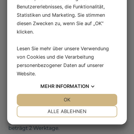
Benutzererlebnisses, die Funktionalität,
Ihr
Name
Statistiken und Marketing. Sie stimmen
diesen Zwecken zu, wenn Sie auf „OK“
Land
/
klicken.
Region
Deine
E-
Lesen Sie mehr über unsere Verwendung
Mail
von Cookies und die Verarbeitung
Ihr
Telefon
personenbezogener Daten auf unserer
Nr.
Website.
Schreiben
Sie
MEHR
INFORMATION
Ihre
Nachricht
Ich
Ich bin damit einverstanden, meine Informationen
JA
NEIN
OK
JA
NEIN
bin
weiterzugeben
mit
NOTWENDIG
PRÄFERENZEN
ALLE ABLEHNEN
der
Wir werden uns so schnell wie möglich bei
Weitergabe
Ihnen melden. Die typische Reaktionszeit
JA
NEIN
JA
NEIN
meiner
Informationen
beträgt 2 Werktage.
MARKETING
STATISTIKEN
einverstanden