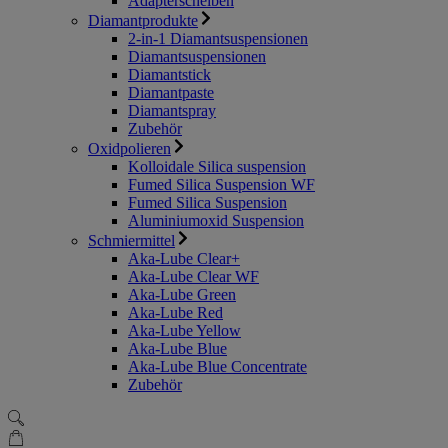
Adapterscheiben
Diamantprodukte
2-in-1 Diamantsuspensionen
Diamantsuspensionen
Diamantstick
Diamantpaste
Diamantspray
Zubehör
Oxidpolieren
Kolloidale Silica suspension
Fumed Silica Suspension WF
Fumed Silica Suspension
Aluminiumoxid Suspension
Schmiermittel
Aka-Lube Clear+
Aka-Lube Clear WF
Aka-Lube Green
Aka-Lube Red
Aka-Lube Yellow
Aka-Lube Blue
Aka-Lube Blue Concentrate
Zubehör