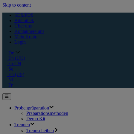
Skip to content
SDS/PDS
Bibliothek
Über uns
Kontaktiere uns
Mein Konto
Login
De
En (UK)
zh-CN
Se
En (US)
Nl
Fr
Probenpräparation
Präparationsmethoden
Demo Kit
Trennen
Trennscheiben