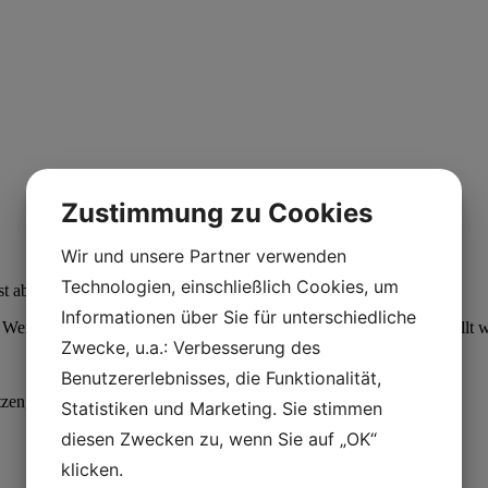
Zustimmung zu Cookies
Wir und unsere Partner verwenden
Technologien, einschließlich Cookies, um
t aber die optimale Wahl für weiche und duktile Materialien.
Informationen über Sie für unterschiedliche
Weise, wie Rhaco Grit Schleifpapier für das Feinschleifen hergestellt w
Zwecke, u.a.: Verbesserung des
Benutzererlebnisses, die Funktionalität,
etzen, wenn es mit
unserer einzigartigen Aka-Rhaco
verwendet wird.
Statistiken und Marketing. Sie stimmen
diesen Zwecken zu, wenn Sie auf „OK“
klicken.