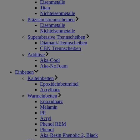
Eisenmetalle
Titan
Nichteisenmetalle
Präzisionstrennscheiben
Eisenmetalle
Nichteisenmetalle
Superabrasive Trennscheiben
Diamant-Trennscheiben
CBN-Trennscheiben
Additive
Aka-Cool
Aka-NoFoam
Einbetten
Kalteinbetten
Epoxideinbettmittel
Acrylharz
Warmeinbetten
Epoxidharz
Melamin
PP
Acryl
Phenol REM
Phenol
Aka-Resin Phenolic-2, Black