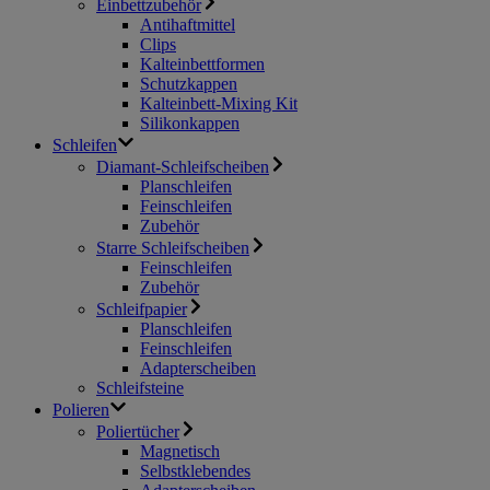
Einbettzubehör
Antihaftmittel
Clips
Kalteinbettformen
Schutzkappen
Kalteinbett-Mixing Kit
Silikonkappen
Schleifen
Diamant-Schleifscheiben
Planschleifen
Feinschleifen
Zubehör
Starre Schleifscheiben
Feinschleifen
Zubehör
Schleifpapier
Planschleifen
Feinschleifen
Adapterscheiben
Schleifsteine
Polieren
Poliertücher
Magnetisch
Selbstklebendes