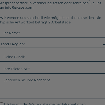
Ansprechpartner in Verbindung setzen oder schreiben Sie uns
an
info@akasel.com
.
Wir werden uns so schnell wie möglich bei Ihnen melden. Die
typische Antwortzeit beträgt 2 Arbeitstage.
I
h
r
L
N
a
a
n
D
m
d
e
e
/
i
I
R
n
h
e
e
r
S
g
E
T
c
i
-
e
h
o
M
l
r
n
a
e
e
I
Ich bin mit der Weitergabe meiner Informationen