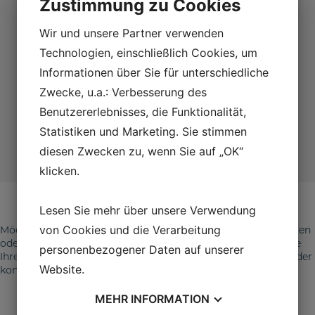
Zustimmung zu Cookies
der
Wir werden uns so schnell wie möglich bei
Weitergabe
Ihnen melden. Die typische Reaktionszeit
Wir und unsere Partner verwenden
meiner
Informationen
beträgt 2 Werktage.
Technologien, einschließlich Cookies, um
einverstanden
Informationen über Sie für unterschiedliche
Zwecke, u.a.: Verbesserung des
Ich bin kein Roboter
Benutzererlebnisses, die Funktionalität,
Statistiken und Marketing. Sie stimmen
Senden
diesen Zwecken zu, wenn Sie auf „OK“
klicken.
Lesen Sie mehr über unsere Verwendung
von Cookies und die Verarbeitung
Möchten Sie mehr über unsere Verbrauchsmaterialien erfahren
oder wissen, wie Sie diese erwerben können? Dann finden Sie
personenbezogener Daten auf unserer
Ihren lokalen Vertriebspartner, indem Sie hier klicken
here
oder
Website.
kontaktieren Sie uns unter
info@akasel.com
.
MEHR
INFORMATION