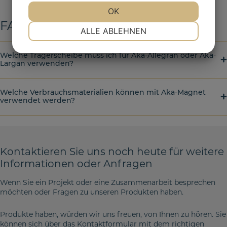
JA
NEIN
OK
JA
NEIN
FAQ
NOTWENDIG
PRÄFERENZEN
ALLE ABLEHNEN
JA
NEIN
JA
NEIN
Welche Trägerscheibe muss ich für Aka-Allegran oder Aka-
MARKETING
STATISTIKEN
Largan verwenden?
Welche Verbrauchsmaterialien können mit Aka-Magnet
verwendet werden?
Kontaktieren Sie uns noch heute für weitere
Informationen oder Anfragen
Wenn Sie ein Projekt oder eine Zusammenarbeit besprechen
möchten oder Fragen zu unseren Produkten haben.
Produkte haben, würden wir uns freuen, von Ihnen zu hören. Sie
können sich über das Kontaktformular mit dem richtigen