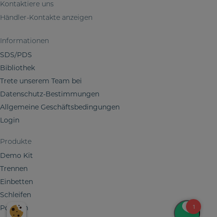
a
Kontaktiere uns
t
b
Händler-Kontakte anzeigen
e
m
Informationen
e
SDS/PDS
i
Bibliothek
n
Trete unserem Team bei
e
Datenschutz-Bestimmungen
r
Allgemeine Geschäftsbedingungen
I
n
Login
f
Produkte
o
r
Demo Kit
m
Trennen
a
Einbetten
t
Schleifen
i
Polieren
o