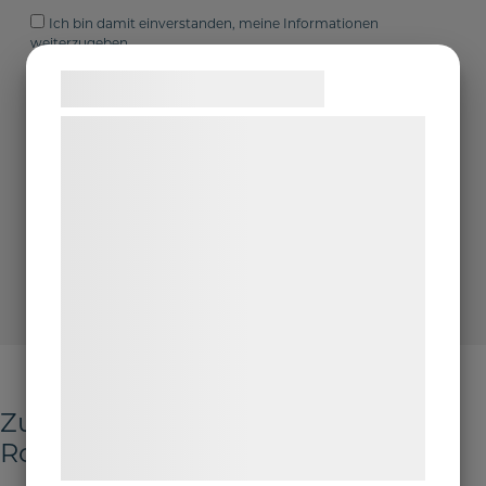
Nachricht
Ich
Ich bin damit einverstanden, meine Informationen
bin
weiterzugeben
mit
der
Samtykke til cookies
Wir werden uns so schnell wie möglich bei
Weitergabe
Ihnen melden. Die typische Reaktionszeit
meiner
Vi og vores samarbejdspartnere bruger
Informationen
beträgt 2 Werktage.
einverstanden
teknologier, herunder cookies, til at
indsamle oplysninger om dig til forskellige
Ich bin kein Roboter
formål, herunder: Tilpasning af annoncering,
bedre brugeroplevelse, funktionalitet,
statistik og marketing. Disse oplysninger
Senden
kan blive delt med annoncerings- og
analysepartnere, som kan kombinere dem
med data, du tidligere har givet dem eller
de har indsamlet gennem din brug af deres
Zuverlässige Leistung für
tjenester. Ved at klikke på 'OK' giver du
Routineanwendungen
samtykke til disse formål.