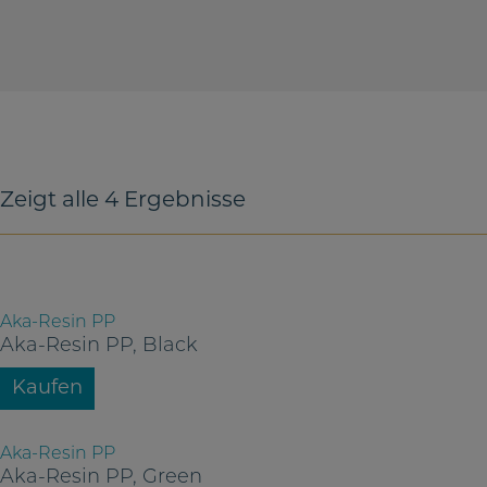
Zeigt alle 4 Ergebnisse
Aka-Resin PP
Aka-Resin PP, Black
Kaufen
Aka-Resin PP
Aka-Resin PP, Green