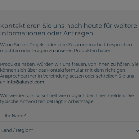
Kontaktieren Sie uns noch heute für weitere
Informationen oder Anfragen
Wenn Sie ein Projekt oder eine Zusammenarbeit besprechen
möchten oder Fragen zu unseren Produkten haben.
Produkte haben, würden wir uns freuen, von Ihnen zu hören. Sie
können sich über das Kontaktformular mit dem richtigen
Ansprechpartner in Verbindung setzen oder schreiben Sie uns
an
info@akasel.com
.
Wir werden uns so schnell wie möglich bei Ihnen melden. Die
typische Antwortzeit beträgt 2 Arbeitstage.
I
h
r
L
N
a