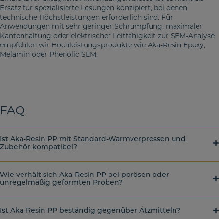
Ersatz für spezialisierte Lösungen konzipiert, bei denen
technische Höchstleistungen erforderlich sind. Für
Anwendungen mit sehr geringer Schrumpfung, maximaler
Kantenhaltung oder elektrischer Leitfähigkeit zur SEM-Analyse
empfehlen wir Hochleistungsprodukte wie Aka-Resin Epoxy,
Melamin oder Phenolic SEM.
FAQ
Ist Aka-Resin PP mit Standard-Warmverpressen und
Zubehör kompatibel?
Wie verhält sich Aka-Resin PP bei porösen oder
unregelmäßig geformten Proben?
Ist Aka-Resin PP beständig gegenüber Ätzmitteln?