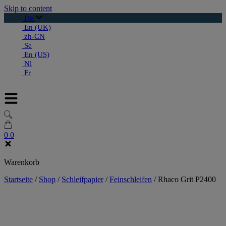
Skip to content
De
En (UK)
zh-CN
Se
En (US)
Nl
Fr
0
0
Warenkorb
Startseite
/
Shop
/
Schleifpapier
/
Feinschleifen
/
Rhaco Grit P2400