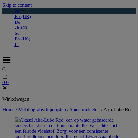
Skip to content
Nl
En (UK)
De
zh-CN
Se
En (US)
Fr
0
0
Winkelwagen
Home
/
Metallografisch polijsten
/
Smeermiddelen
/
Aka-Lube Red