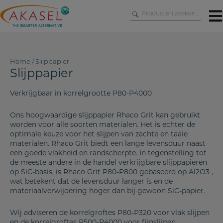
Skip
to
content
Home
/
Slijppapier
Slijppapier
Verkrijgbaar in korrelgrootte P80-P4000
Ons hoogwaardige slijppapier Rhaco Grit kan gebruikt
worden voor alle soorten materialen. Het is echter de
optimale keuze voor het slijpen van zachte en taaie
materialen. Rhaco Grit biedt een lange levensduur naast
een goede vlakheid en randscherpte. In tegenstelling tot
de meeste andere in de handel verkrijgbare slijppapieren
op SiC-basis, is Rhaco Grit P80-P800 gebaseerd op Al2O3 ,
wat betekent dat de levensduur langer is en de
materiaalverwijdering hoger dan bij gewoon SiC-papier.
Wij adviseren de korrelgroftes P80-P320 voor vlak slijpen
en de korrelgroftes P500-P4000 voor fijnslijpen.