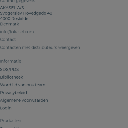
Contactgegevens
t
AKASEL A/S
h
Svogerslev Hovedgade 48
e
4000 Roskilde
t
Denmark
d
info@akasel.com
e
Contact
l
Contacten met distributeurs weergeven
e
n
Informatie
v
SDS/PDS
a
Bibliotheek
n
Word lid van ons team
m
i
Privacybeleid
j
Algemene voorwaarden
n
Login
i
n
Producten
f