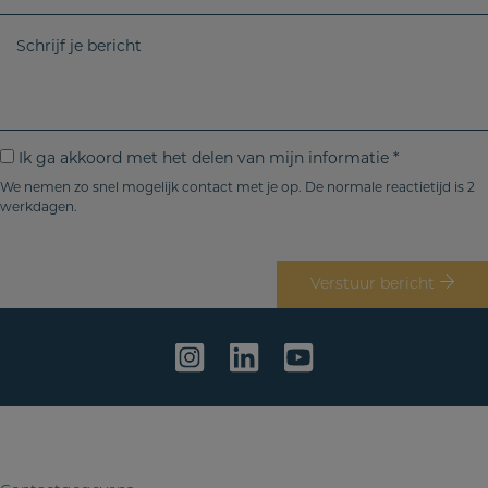
r
-
w
e
m
t
S
g
a
e
c
i
i
l
h
o
l
e
r
*
f
i
I
Ik ga akkoord met het delen van mijn informatie *
o
j
k
We nemen zo snel mogelijk contact met je op. De normale reactietijd is 2
o
f
werkdagen.
g
n
j
a
n
e
a
r
b
Verstuur bericht
k
.
e
k
r
o
i
o
c
r
h
d
t
m
e