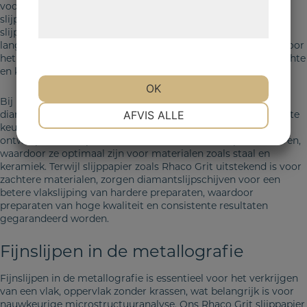
voor de volgende fijnslijp- en polijststappen. Rhaco Grit
behandling af persondata på vores
slijppapier in de korrelgrootte P80-P320 is ideaal voor vlak
hjemmeside.
slijpen. De samenstelling
op basis van Al
O
zorgt voor een
2
3
lange levensduur en efficiënte materiaalverwijdering, waardoor
het geschikt is voor verschillende materialen, waaronder zachte
en kneedbare metalen.
OK
Bij het werken met hardere materialen zijn onze
NØDVENDIGE
PRÆFERENCER
AFVIS ALLE
diamantslijpschijven, zoals Aka-Piatto en Aka-Piatto+, de beste
keuze in vergelijking met slijppapier. Deze schijven zijn
ontworpen om superieure vlakheid en randscherpte te leveren,
waardoor ze optimaal zijn voor materialen zoals staal en
MARKETING
STATISTIK
keramiek. Terwijl slijppapier zoals Rhaco Grit uitstekend is voor
zachtere materialen, zorgen diamantslijpschijven voor een
betere vlakslijping van hardere preparaten, waardoor
preparaten van hoge kwaliteit en consistente resultaten
gegarandeerd worden.
Fijnslijpen in de metallografie
Fijnslijpen in de metallografie is essentieel voor het verkrijgen
van een vlak, oppervlak zonder krassen, wat belangrijk is voor
nauwkeurige microstructuuranalyse. Ons Rhaco Grit slijppapier