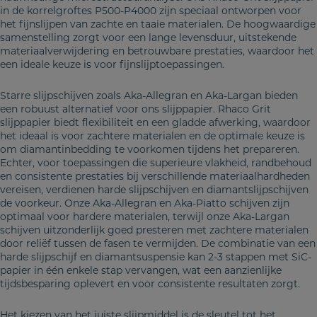
in de korrelgroftes P500-P4000 zijn speciaal ontworpen voor
het fijnslijpen van zachte en taaie materialen. De hoogwaardige
samenstelling zorgt voor een lange levensduur, uitstekende
materiaalverwijdering en betrouwbare prestaties, waardoor het
een ideale keuze is voor fijnslijptoepassingen.
Starre slijpschijven zoals Aka-Allegran en Aka-Largan bieden
een robuust alternatief voor ons slijppapier. Rhaco Grit
slijppapier biedt flexibiliteit en een gladde afwerking, waardoor
het ideaal is voor zachtere materialen en de optimale keuze is
om diamantinbedding te voorkomen tijdens het prepareren.
Echter, voor toepassingen die superieure vlakheid, randbehoud
en consistente prestaties bij verschillende materiaalhardheden
vereisen, verdienen harde slijpschijven en diamantslijpschijven
de voorkeur. Onze Aka-Allegran en Aka-Piatto schijven zijn
optimaal voor hardere materialen, terwijl onze Aka-Largan
schijven uitzonderlijk goed presteren met zachtere materialen
door reliëf tussen de fasen te vermijden. De combinatie van een
harde slijpschijf en diamantsuspensie kan 2-3 stappen met SiC-
papier in één enkele stap vervangen, wat een aanzienlijke
tijdsbesparing oplevert en voor consistente resultaten zorgt.
Het kiezen van het juiste slijpmiddel is de sleutel tot het