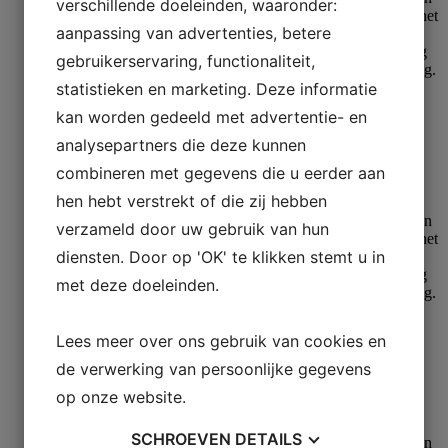
verschillende doeleinden, waaronder:
aanpassing van advertenties, betere
gebruikerservaring, functionaliteit,
statistieken en marketing. Deze informatie
kan worden gedeeld met advertentie- en
Slijpen
analysepartners die deze kunnen
Rhaco Grit P1200
combineren met gegevens die u eerder aan
hen hebt verstrekt of die zij hebben
Meer lezen
verzameld door uw gebruik van hun
diensten. Door op 'OK' te klikken stemt u in
met deze doeleinden.
Lees meer over ons gebruik van cookies en
Slijpen
de verwerking van persoonlijke gegevens
Rhaco Grit P220
op onze website.
Meer lezen
SCHROEVEN
DETAILS