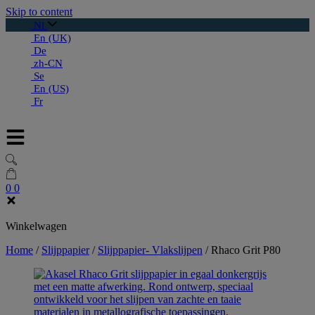
Skip to content
Nl
En (UK)
De
zh-CN
Se
En (US)
Fr
0
0
Winkelwagen
Home
/
Slijppapier
/
Slijppapier- Vlakslijpen
/
Rhaco Grit P80