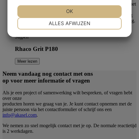
JA
NEE
OK
JA
NEE
NOODZAKELIJK
VOORKEUREN
ALLES AFWIJZEN
JA
NEE
JA
NEE
Slijpen
MARKETING
STATISTIEKEN
Rhaco Grit P180
Meer lezen
Neem vandaag nog contact met ons
op voor meer informatie of vragen
Als je een project of samenwerking wilt bespreken, of vragen hebt
over onze
producten horen we graag van je. Je kunt contact opnemen met de
juiste persoon via het contactformulier of schrijf ons een
info@akasel.com
.
We nemen zo snel mogelijk contact met je op. De normale reactietijd
is 2 werkdagen.