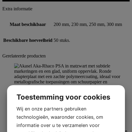
Extra informatie
Maat beschikbaar
200 mm, 230 mm, 250 mm, 300 mm
Beschikbare hoeveelheid
50 stuks.
Gerelateerde producten
Toestemming voor cookies
Slijpen
Wij en onze partners gebruiken
Aka-Rhaco
technologieën, waaronder cookies, om
informatie over u te verzamelen voor
Meer lezen