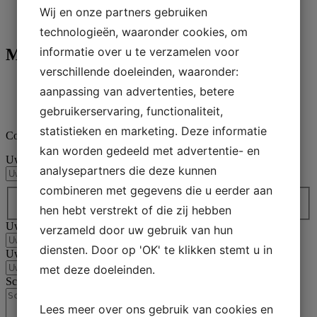
Wij en onze partners gebruiken
→
technologieën, waaronder cookies, om
informatie over u te verzamelen voor
Monstervoorbereiding
verschillende doeleinden, waaronder:
Aka-Brief
aanpassing van advertenties, betere
English
gebruikerservaring, functionaliteit,
Demo Kit
statistieken en marketing. Deze informatie
Contact opnemen
kan worden gedeeld met advertentie- en
Uw naam
(Vereist)
analysepartners die deze kunnen
Land / regio *
(Vereist)
combineren met gegevens die u eerder aan
Land
hen hebt verstrekt of die zij hebben
Uw e-mail
(Vereist)
verzameld door uw gebruik van hun
diensten. Door op 'OK' te klikken stemt u in
Uw telefoonnr.
(Vereist)
met deze doeleinden.
Schrijf je bericht
(Vereist)
Lees meer over ons gebruik van cookies en