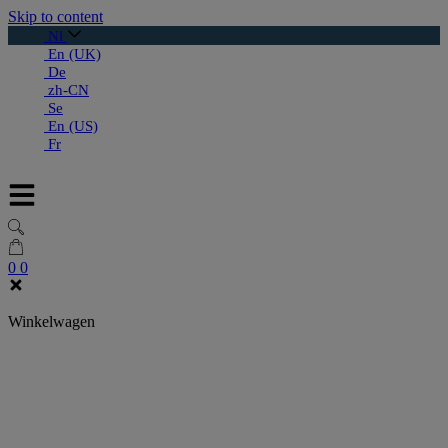
Skip to content
Nl
En (UK)
De
zh-CN
Se
En (US)
Fr
0
0
Winkelwagen