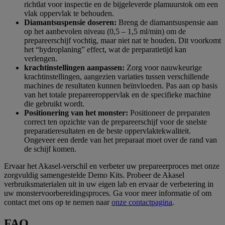
richtlat voor inspectie en de bijgeleverde plamuurstok om een
vlak oppervlak te behouden.
Diamantsuspensie doseren:
Breng de diamantsuspensie aan
op het aanbevolen niveau (0,5 – 1,5 ml/min) om de
prepareerschijf vochtig, maar niet nat te houden. Dit voorkomt
het “hydroplaning” effect, wat de preparatietijd kan
verlengen.
krachtinstellingen aanpassen:
Zorg voor nauwkeurige
krachtinstellingen, aangezien variaties tussen verschillende
machines de resultaten kunnen beïnvloeden. Pas aan op basis
van het totale prepareeroppervlak en de specifieke machine
die gebruikt wordt.
Positionering van het monster:
Positioneer de preparaten
correct ten opzichte van de prepareerschijf voor de snelste
preparatieresultaten en de beste oppervlaktekwaliteit.
Ongeveer een derde van het preparaat moet over de rand van
de schijf komen.
Ervaar het Akasel-verschil en verbeter uw prepareerproces met onze
zorgvuldig samengestelde Demo Kits. Probeer de Akasel
verbruiksmaterialen uit in uw eigen lab en ervaar de verbetering in
uw monstervoorbereidingsproces. Ga voor meer informatie of om
contact met ons op te nemen naar
onze contactpagina
.
FAQ