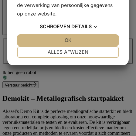
de verwerking van persoonlijke gegevens
op onze website.
SCHROEVEN
DETAILS
Ik ga akkoord met het delen van mijn informatie
(Vereist)
JA
NEE
OK
JA
NEE
Ik ga akkoord met het delen van mijn informatie *
(Vereist)
NOODZAKELIJK
VOORKEUREN
ALLES AFWIJZEN
We nemen zo snel mogelijk contact met je op. De normale
reactietijd is 2 werkdagen.
JA
NEE
JA
NEE
MARKETING
STATISTIEKEN
Ik ben geen robot
Verstuur bericht
Demokit – Metallografisch startpakket
Akasel’s Demo Kit is de perfecte metallografische starterkit en biedt
laboratoria een complete oplossing om onze hoogwaardige
verbruiksmaterialen te testen en te evalueren. De kit is verkrijgbaar
tegen een redelijke prijs en biedt een kosteneffectieve manier om
onze producten en methoden te ervaren voordat u zich committeert