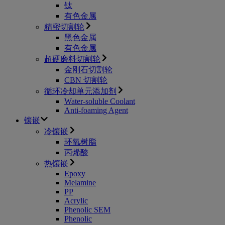
钛
有色金属
精密切割轮
黑色金属
有色金属
超硬磨料切割轮
金刚石切割轮
CBN 切割轮
循环冷却单元添加剂
Water-soluble Coolant
Anti-foaming Agent
镶嵌
​冷镶嵌
环氧树脂
丙烯酸
​热镶嵌
Epoxy
Melamine
PP
Acrylic
Phenolic SEM
Phenolic