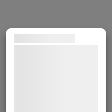
Samtykke til cookies
Vi og vores samarbejdspartnere bruger
teknologier, herunder cookies, til at
indsamle oplysninger om dig til forskellige
formål, herunder: Tilpasning af annoncering,
bedre brugeroplevelse, funktionalitet,
statistik og marketing. Disse oplysninger
kan blive delt med annoncerings- og
analysepartnere, som kan kombinere dem
med data, du tidligere har givet dem eller
de har indsamlet gennem din brug af deres