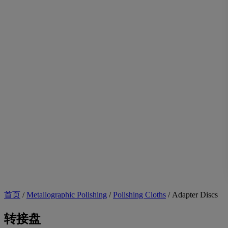
首页
/
Metallographic Polishing
/
Polishing Cloths
/
Adapter Discs
转接盘