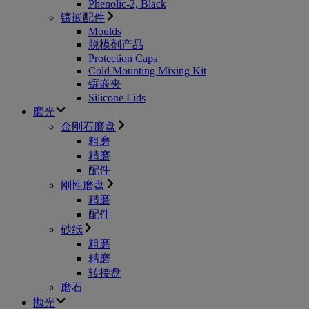
Phenolic-2, Black
​镶嵌配件
Moulds
脱模剂产品
Protection Caps
Cold Mounting Mixing Kit
镶嵌夹
Silicone Lids
磨光
金刚石磨盘
粗磨
精磨
配件
刚性磨盘
精磨
配件
砂纸
粗磨
精磨
转接盘
磨石
抛光