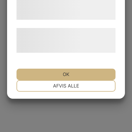
tjenester. Ved at klikke på 'OK' giver du
samtykke til disse formål.
Læs mere om vores brug af cookies og
behandling af persondata på vores
hjemmeside.
OK
NØDVENDIGE
PRÆFERENCER
AFVIS ALLE
MARKETING
STATISTIK