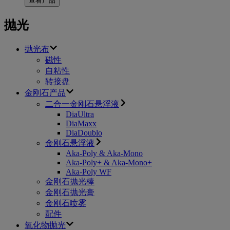
查看产品
抛光
抛光布
磁性
自粘性
转接盘
​金刚石产品
二合一金刚石悬浮液
DiaUltra
DiaMaxx
DiaDoublo
金刚石悬浮液
Aka-Poly & Aka-Mono
Aka-Poly+ & Aka-Mono+
Aka-Poly WF
金刚石抛光棒
金刚石抛光膏
金刚石喷雾
配件
氧化物抛光