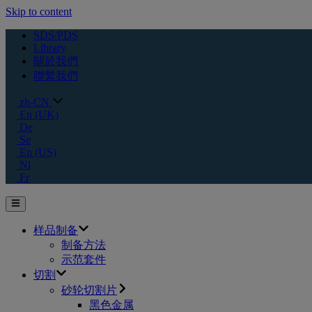
Skip to content
SDS/PDS
Library
關於我們
聯繫我們
zh-CN
En (UK)
De
Se
En (US)
Nl
Fr
样品制备
制备方法
示范套件
切割
砂轮切割片
黑色金属