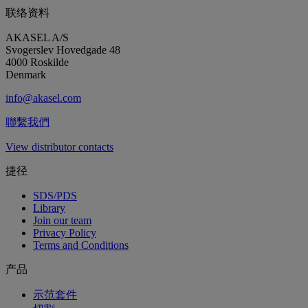
联络资料
AKASEL A/S
Svogerslev Hovedgade 48
4000 Roskilde
Denmark
info@akasel.com
聯繫我們
View distributor contacts
捷径
SDS/PDS
Library
Join our team
Privacy Policy
Terms and Conditions
产品
示范套件