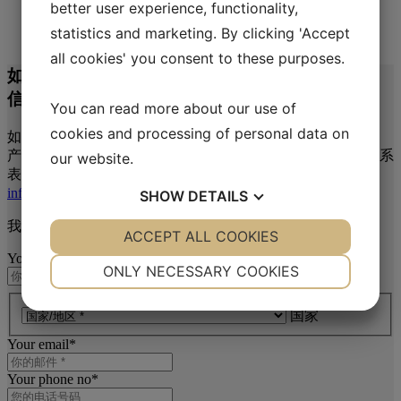
better user experience, functionality,
statistics and marketing. By clicking 'Accept
查看产品
all cookies' you consent to these purposes.
如需了解更多
信息或咨询
You can read more about our use of
cookies and processing of personal data on
如果您想讨论项目或合作事宜，或对我们的
产品有任何疑问，我们很乐意听取您的意见。您可以通过联系
our website.
表格与我们的相关人员取得联系，也可以写信给我们
info@akasel.com
。
SHOW
DETAILS
我们会尽快给您回复。一般回复时间为 2 个工作日
YES
ACCEPT ALL COOKIES
NO
YES
NO
Your name
*
NECESSARY
PREFERENCES
ONLY NECESSARY COOKIES
Country / region
*
YES
NO
YES
NO
国家
MARKETING
STATISTICS
Your email
*
Your phone no
*