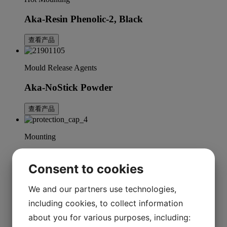
Aka-Resin Phenolic-2, Black
查看产品
Mould Release Agents
Aka-NoStick Powder
查看产品
Mounting
Protection Cap
Consent to cookies
查看产品
We and our partners use technologies,
including cookies, to collect information
Hot Mounting
about you for various purposes, including:
Aka-Resin Phenolic SEM – 7.5 千克