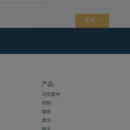
n
发送
产品
示范套件
切割
镶嵌
磨光
抛光