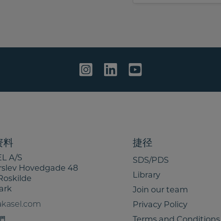
m
e
e
t
s
o
s
s
a
h
g
a
e
r
e
m
y
i
n
资料
捷径
f
L A/S
SDS/PDS
o
rslev Hovedgade 48
Library
r
Roskilde
m
ark
Join our team
a
akasel.com
Privacy Policy
t
們
Terms and Conditions