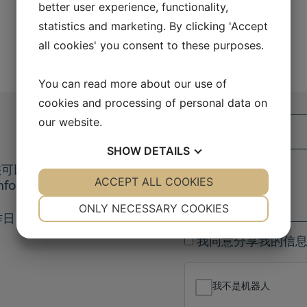
better user experience, functionality,
statistics and marketing. By clicking 'Accept
all cookies' you consent to these purposes.
You can read more about our use of
Y
cookies and processing of personal data on
o
our website.
u
Y
r
SHOW
DETAILS
o
n
u
W
您可以通过联系表格与
YES
ACCEPT ALL COOKIES
NO
YES
NO
a
r
r
nfo@akasel.com
。
m
e
i
NECESSARY
PREFERENCES
ONLY NECESSARY COOKIES
e
m
t
作日
YES
NO
YES
NO
a
e
I
我同意分享我的信
i
y
MARKETING
STATISTICS
a
l
o
g
u
我不是机器人
r
r
e