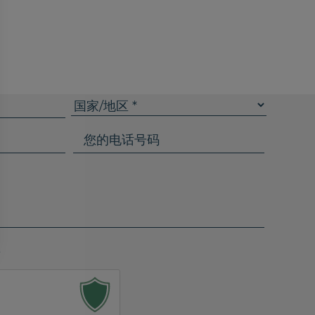
C
o
u
Y
n
o
t
u
r
r
y
p
/
h
r
o
息
e
n
g
e
i
n
o
o