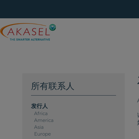
Skip
to
content
所有联系人
发行人
Africa
America
Asia
Europe