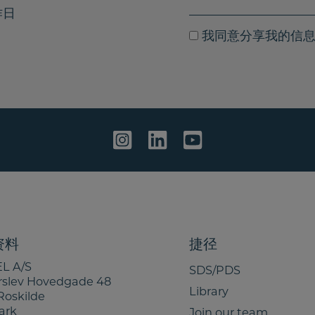
e
m
t
作日
a
e
I
我同意分享我的信
i
y
a
l
o
g
u
r
r
e
m
e
e
t
s
o
s
s
a
h
g
a
e
r
e
资料
捷径
m
L A/S
SDS/PDS
y
rslev Hovedgade 48
i
Library
Roskilde
n
ark
Join our team