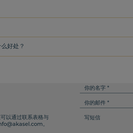
什么好处？
Y
o
u
Y
r
o
n
u
W
您可以通过联系表格与
a
r
r
。
nfo@akasel.com
m
e
i