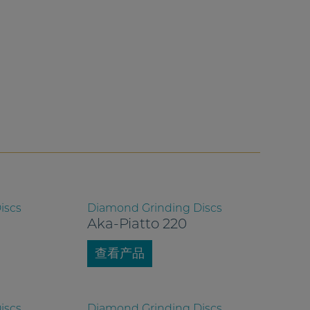
iscs
Diamond Grinding Discs
Aka-Piatto 220
查看产品
iscs
Diamond Grinding Discs