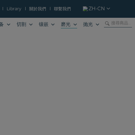
ZH-CN
Library
關於我們
聯繫我們
备
切割
镶嵌
磨光
抛光