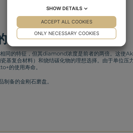
SHOW
DETAILS
YES
ACCEPT ALL COOKIES
NO
YES
NO
NECESSARY
PREFERENCES
ONLY NECESSARY COOKIES
的金刚石磨盘
YES
NO
YES
NO
MARKETING
STATISTICS
atto相同的特征，但其
diamond
浓度是前者的两倍。这使Aka
陶瓷基复合材料）和烧结碳化物的理想选择。由于单位压
tto+的使用寿命。
品制备的金刚石磨盘。