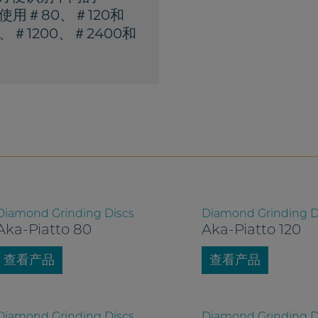
用＃80、＃120和
＃1200、＃2400和
Diamond Grinding Discs
Diamond Grinding D
Aka-Piatto 80
Aka-Piatto 120
查看产品
查看产品
Diamond Grinding Discs
Diamond Grinding D