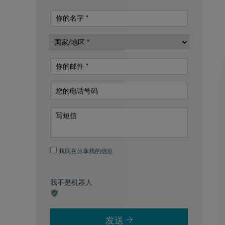
Your
name
Country
/
Your
region
email
Your
phone
no
Write
your
message
I
我同意分享我的信息
agree
to
share
我不是机器人
my
information
发送