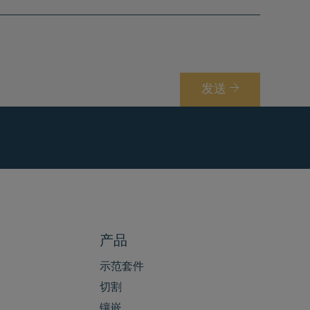
/
h
r
o
息
e
n
g
e
i
n
发送
o
o
n
产品
示范套件
切割
镶嵌