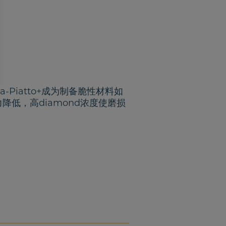
-Piatto+成为制备脆性材料如
力降低，高
diamond
浓度使磨损