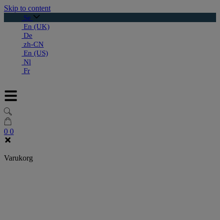
Skip to content
Se
En (UK)
De
zh-CN
En (US)
Nl
Fr
0
0
Varukorg