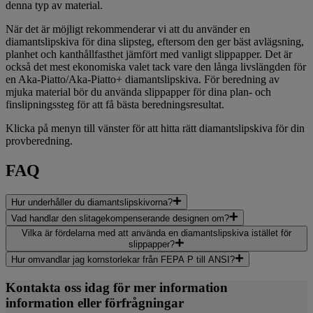
denna typ av material.
När det är möjligt rekommenderar vi att du använder en
diamantslipskiva för dina slipsteg, eftersom den ger bäst avlägsning,
planhet och kanthållfasthet jämfört med vanligt slippapper. Det är
också det mest ekonomiska valet tack vare den långa livslängden för
en Aka-Piatto/Aka-Piatto+ diamantslipskiva. För beredning av
mjuka material bör du använda slippapper för dina plan- och
finslipningssteg för att få bästa beredningsresultat.
Klicka på menyn till vänster för att hitta rätt diamantslipskiva för din
provberedning.
FAQ
Hur underhåller du diamantslipskivorna?
Vad handlar den slitagekompenserande designen om?
Vilka är fördelarna med att använda en diamantslipskiva istället för
slippapper?
Hur omvandlar jag kornstorlekar från FEPA P till ANSI?
Kontakta oss idag för mer information
information eller förfrågningar