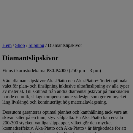
Hem
/
Shop
/
Slipning
/
Diamantslipskivor
Diamantslipskivor
Finns i kornstorlekarna P80-P4000 (250 µm – 3 µm)
Våra diamantslipskivor Aka-Piatto och Aka-Piatto+ är det optimala
valet för plan- och finslipning inklusive ultrafinslipning av alla typer
av material. Till skillnad från andra diamantslipskivor på marknaden
har de en unik, slitagekompenserande ytdesign som ger en mycket
lång livslängd och kontinuerligt hög materialavlägsning.
Dessutom garanteras optimal planhet och kanthållning tack vare att
skivan sitter på en tunn, styv stålplatta. En Aka-Piatto kan ersätta
200-300 stycken vanliga slippapper, vilket gör den mycket
kostnadseffektiv. Aka-Piatto och Aka-Piatto+ är färgkodade för att