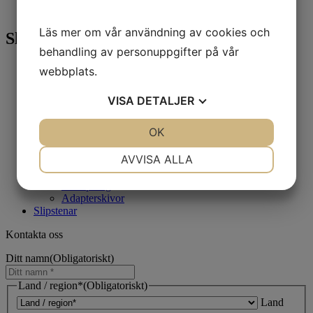
→
Läs mer om vår användning av cookies och
Slipning
behandling av personuppgifter på vår
Diamantslipskivor
webbplats.
Planslipning
Finslipning
VISA
DETALJER
Tillbehör
Styva slipskivor
JA
NEJ
OK
JA
NEJ
Fin slipning
Tillbehör
NÖDVÄNDIG
INSTÄLLNINGAR
AVVISA ALLA
Slippapper
Planslipning
JA
NEJ
JA
NEJ
Finslipning
Adapterskivor
MARKNADSFÖRING
STATISTIK
Slipstenar
Kontakta oss
Ditt namn
(Obligatoriskt)
Land / region*
(Obligatoriskt)
Land