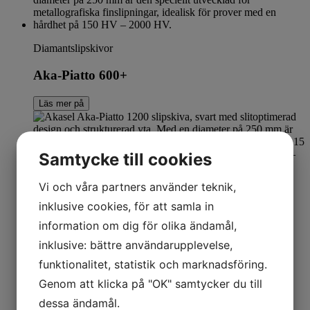
Diamantslipskivor
Aka-Piatto 600+
Läs mer på
Samtycke till cookies
Vi och våra partners använder teknik,
Diamantslipskivor
inklusive cookies, för att samla in
information om dig för olika ändamål,
Aka-Piatto 1200+
inklusive: bättre användarupplevelse,
Läs mer på
funktionalitet, statistik och marknadsföring.
1
Genom att klicka på "OK" samtycker du till
2
dessa ändamål.