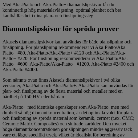
Med Aka-Piatto och Aka-Piatto+ diamantslipskivor får du
kontinuerligt hög materialavlägsning, optimal planhet och bra
kanthållfasthet i dina plan- och finslipningssteg.
Diamantslipskivor för spröda prover
Akasels diamantslipskivor kan användas för både planslipning och
finslipning. För planslipning rekommenderar vi Aka-Piatto/Aka-
Piatto+ #80, Aka-Piatto/Aka-Piatto+ #120 och Aka-Piatto/Aka-
Piatto+ #220. För finslipning rekommenderar vi Aka-Piatto/Aka-
Piatto+ #600, Aka-Piatto/Aka-Piatto+ #1200, Aka-Piatto #2400 och
Aka-Piatto #4000.
Som nämnts ovan finns Akasels diamantslipskivor i två olika
versioner, Aka-Piatto och Aka-Piatto+. Aka-Piatto kan användas för
plan- och finslipning av de flesta material och metaller med en
hårdhet på 150 HV eller hårdare.
Aka-Piatto+ med identiska egenskaper som Aka-Piatto, men med
dubbelt så hög diamantkoncentration, är det optimala valet för plan-
och finslipning av spröda material som keramik, cermet (t.ex. CMC;
Ceramic Matrix Composites) och sintrade karbider. Den mycket
höga diamantkoncentrationen gör slipningen mindre aggressiv tack
vare ett lägre specifikt tryck, vilket är idealiskt för beredning av