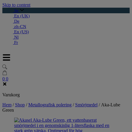
Skip to content
Se
En (UK)
De
zh-CN
En (US)
Nl
Fr
0
0
Varukorg
Hem
/
Shop
/
Metallografisk polering
/
Smörjmedel
/
Aka-Lube
Green