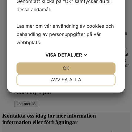
Genom att klicka på "OK" samtycker du till
dessa ändamål.
Aka-Poly 6 µm
Läs mer på
Läs mer om vår användning av cookies och
behandling av personuppgifter på vår
webbplats.
VISA
DETALJER
JA
NEJ
OK
JA
NEJ
NÖDVÄNDIG
INSTÄLLNINGAR
AVVISA ALLA
Metallografisk polering
JA
NEJ
JA
NEJ
Aka-Poly 1 µm
MARKNADSFÖRING
STATISTIK
Läs mer på
Kontakta oss idag för mer information
information eller förfrågningar