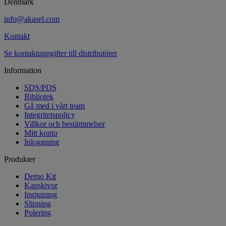
Denmark
info@akasel.com
Kontakt
Se kontaktuppgifter till distributörer
Information
SDS/PDS
Bibliotek
Gå med i vårt team
Integritetspolicy
Villkor och bestämmelser
Mitt konto
Inloggning
Produkter
Demo Kit
Kapskivor
Ingjutning
Slipning
Polering