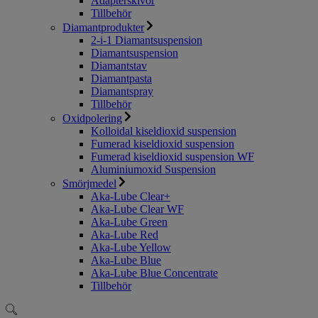
Adapterskivor
Tillbehör
Diamantprodukter
2-i-1 Diamantsuspension
Diamantsuspension
Diamantstav
Diamantpasta
Diamantspray
Tillbehör
Oxidpolering
Kolloidal kiseldioxid suspension
Fumerad kiseldioxid suspension
Fumerad kiseldioxid suspension WF
Aluminiumoxid Suspension
Smörjmedel
Aka-Lube Clear+
Aka-Lube Clear WF
Aka-Lube Green
Aka-Lube Red
Aka-Lube Yellow
Aka-Lube Blue
Aka-Lube Blue Concentrate
Tillbehör