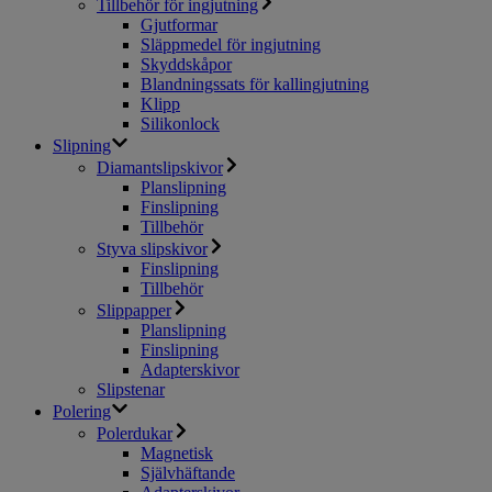
Tillbehör för ingjutning
Gjutformar
Släppmedel för ingjutning
Skyddskåpor
Blandningssats för kallingjutning
Klipp
Silikonlock
Slipning
Diamantslipskivor
Planslipning
Finslipning
Tillbehör
Styva slipskivor
Finslipning
Tillbehör
Slippapper
Planslipning
Finslipning
Adapterskivor
Slipstenar
Polering
Polerdukar
Magnetisk
Självhäftande