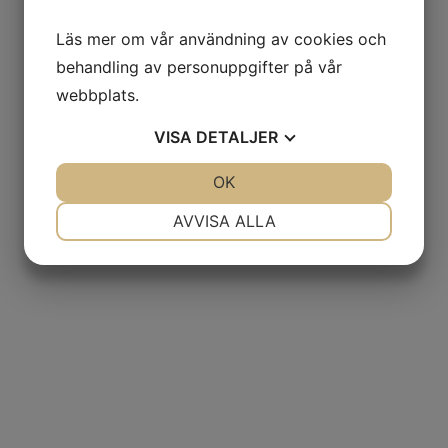
Läs mer om vår användning av cookies och
behandling av personuppgifter på vår
webbplats.
VISA
DETALJER
JA
NEJ
OK
JA
NEJ
NÖDVÄNDIG
INSTÄLLNINGAR
AVVISA ALLA
JA
NEJ
JA
NEJ
MARKNADSFÖRING
STATISTIK