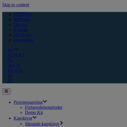
Skip to content
SDS/PDS
Bibliotek
Om oss
Kontakt
Mitt konto
Inloggning
Se
En (UK)
De
zh-CN
En (US)
Nl
Fr
Provpreparering
Förberedelsemetoder
Demo Kit
Kapskivor
Slipande kapskivor