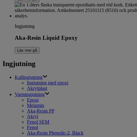
Ingjutning
Aka-Resin Liquid Epoxy
Läs mer på
Ingjutning
Kallingjutning
Ingjutning med epoxi
Akrylplast
Varmingjutning
Epoxi
Melamin
Aka-Resin PP
Akryl
Fenol SEM
Fenol
Aka-Resin Phenolic-2, Black