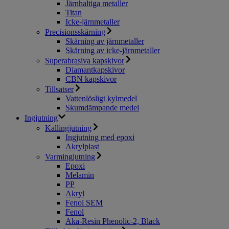
Järnhaltiga metaller
Titan
Icke-järnmetaller
Precisionsskärning
Skärning av järnmetaller
Skärning av icke-järnmetaller
Superabrasiva kapskivor
Diamantkapskivor
CBN kapskivor
Tillsatser
Vattenlösligt kylmedel
Skumdämpande medel
Ingjutning
Kallingjutning
Ingjutning med epoxi
Akrylplast
Varmingjutning
Epoxi
Melamin
PP
Akryl
Fenol SEM
Fenol
Aka-Resin Phenolic-2, Black