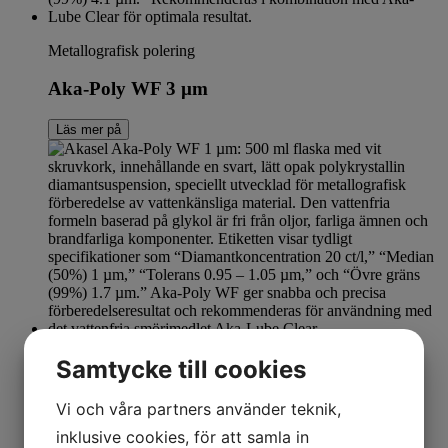
Metallografisk polering
Aka-Poly WF 3 µm
Läs mer på
Metallografisk polering
Samtycke till cookies
Aka-Poly WF 1 µm
Vi och våra partners använder teknik,
inklusive cookies, för att samla in
Läs mer på