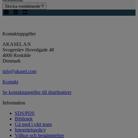
Skicka meddelande
Kontaktuppgifter
AKASEL A/S
Svogerslev Hovedgade 48
4000 Roskilde
Denmark
info@akasel.com
Kontakt
Se kontaktuppgifter till distributörer
Information
SDS/PDS
Bibliotek
Gå med i vårt team
Integritetspolicy
Villkor och bestämmelser