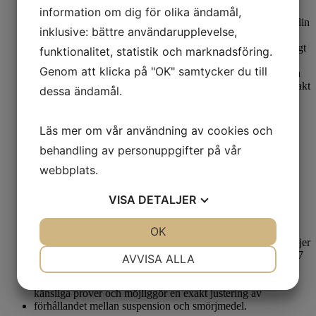
information om dig för olika ändamål,
inklusive: bättre användarupplevelse,
funktionalitet, statistik och marknadsföring.
Genom att klicka på "OK" samtycker du till
dessa ändamål.
Läs mer om vår användning av cookies och
Metallografisk polering
behandling av personuppgifter på vår
Aka-Poly WF 9 µm
webbplats.
Läs mer på
VISA
DETALJER
JA
NEJ
OK
JA
NEJ
NÖDVÄNDIG
INSTÄLLNINGAR
AVVISA ALLA
JA
NEJ
JA
NEJ
MARKNADSFÖRING
STATISTIK