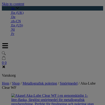
Skip to content
Se
En (UK)
De
zh-CN
En (US)
Nl
Fr
0
0
Varukorg
Hem
/
Shop
/
Metallografisk polering
/
Smörjmedel
/
Aka-Lube
Clear WF