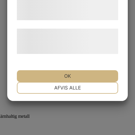
tjenester. Ved at klikke på 'OK' giver du
samtykke til disse formål.
Læs mere om vores brug af cookies og
behandling af persondata på vores
hjemmeside.
OK
NØDVENDIGE
PRÆFERENCER
AFVIS ALLE
MARKETING
STATISTIK
ärnhaltig metall