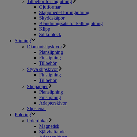
Tillbehör för ingjutning
Gjutformar
Släppmedel för ingjutning
Skyddskåpor
Blandningssats för kallingjutning
Klipp
Silikonlock
Slipning
Diamantslipskivor
Planslipning
Finslipning
Tillbehör
Styva slipskivor
Finslipning
Tillbehör
Slippapper
Planslipning
Finslipning
Adapterskivor
Slipstenar
Polering
Polerdukar
Magnetisk
Självhäftande