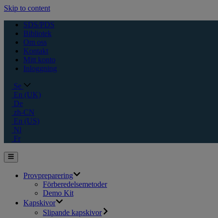
Skip to content
SDS/PDS
Bibliotek
Om oss
Kontakt
Mitt konto
Inloggning
Se
En (UK)
De
zh-CN
En (US)
Nl
Fr
Provpreparering
Förberedelsemetoder
Demo Kit
Kapskivor
Slipande kapskivor