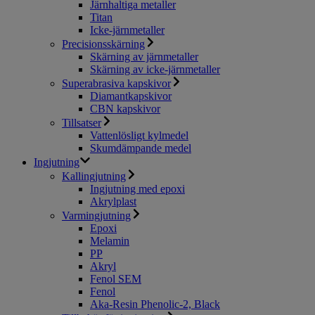
Järnhaltiga metaller
Titan
Icke-järnmetaller
Precisionsskärning
Skärning av järnmetaller
Skärning av icke-järnmetaller
Superabrasiva kapskivor
Diamantkapskivor
CBN kapskivor
Tillsatser
Vattenlösligt kylmedel
Skumdämpande medel
Ingjutning
Kallingjutning
Ingjutning med epoxi
Akrylplast
Varmingjutning
Epoxi
Melamin
PP
Akryl
Fenol SEM
Fenol
Aka-Resin Phenolic-2, Black