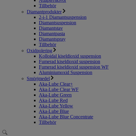
Adapterskivor
Tillbehör
Diamantprodukter
2-i-1 Diamantsuspension
Diamantsuspension
Diamantstav
Diamantpasta
Diamantspray
Tillbehör
Oxidpolering
Kolloidal kiseldioxid suspension
Fumerad kiseldioxid suspension
Fumerad kiseldioxid suspension WF
Aluminiumoxid Suspension
Smörjmedel
Aka-Lube Clear+
Aka-Lube Clear WF
Aka-Lube Green
Aka-Lube Red
Aka-Lube Yellow
Aka-Lube Blue
Aka-Lube Blue Concentrate
Tillbehör