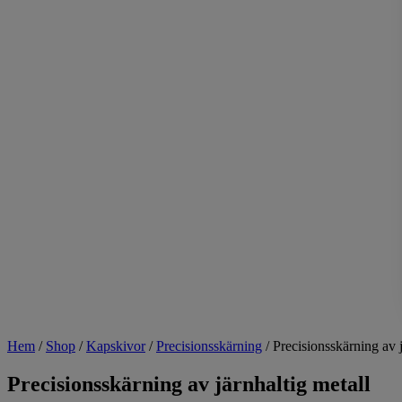
Hem
/
Shop
/
Kapskivor
/
Precisionsskärning
/
Precisionsskärning av j
Precisionsskärning av järnhaltig metall