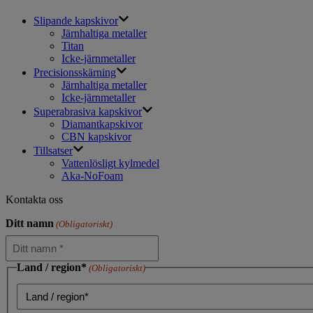
Slipande kapskivor
Järnhaltiga metaller
Titan
Icke-järnmetaller
Precisionsskärning
Järnhaltiga metaller
Icke-järnmetaller
Superabrasiva kapskivor
Diamantkapskivor
CBN kapskivor
Tillsatser
Vattenlösligt kylmedel
Aka-NoFoam
Kontakta oss
Ditt namn
(Obligatoriskt)
Land / region*
(Obligatoriskt)