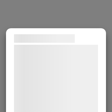
Samtykke til cookies
Vi og vores samarbejdspartnere bruger
teknologier, herunder cookies, til at
indsamle oplysninger om dig til forskellige
formål, herunder: Tilpasning af annoncering,
bedre brugeroplevelse, funktionalitet,
statistik og marketing. Disse oplysninger
kan blive delt med annoncerings- og
analysepartnere, som kan kombinere dem
med data, du tidligere har givet dem eller
de har indsamlet gennem din brug af deres