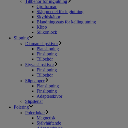
Tillbehör för ingjutning
Gjutformar
Släppmedel för ingjutning
Skyddskåpor
Blandningssats för kallingjutning
Klipp
Silikonlock
Slipning
Diamantslipskivor
Planslipning
Finslipning
Tillbehör
Styva slipskivor
Finslipning
Tillbehör
Slippapper
Planslipning
Finslipning
Adapterskivor
Slipstenar
Polering
Polerdukar
Magnetisk
Självhäftande