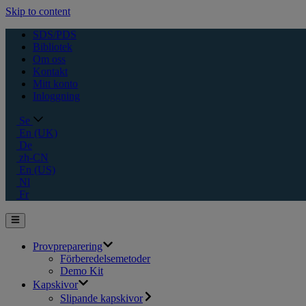
Skip to content
SDS/PDS
Bibliotek
Om oss
Kontakt
Mitt konto
Inloggning
Se
En (UK)
De
zh-CN
En (US)
Nl
Fr
Provpreparering
Förberedelsemetoder
Demo Kit
Kapskivor
Slipande kapskivor