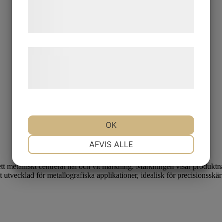
tjenester. Ved at klikke på 'OK' giver du
samtykke til disse formål.
Læs mere om vores brug af cookies og
behandling af persondata på vores
hjemmeside.
OK
NØDVENDIGE
PRÆFERENCER
AFVIS ALLE
MARKETING
STATISTIK