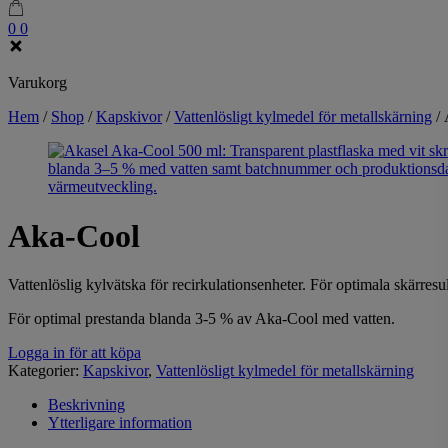
0
0
Varukorg
Hem
/
Shop
/
Kapskivor
/
Vattenlösligt kylmedel för metallskärning
/
Aka-Cool
Vattenlöslig kylvätska för recirkulationsenheter. För optimala skärr
För optimal prestanda blanda 3-5 % av Aka-Cool med vatten.
Logga in för att köpa
Kategorier:
Kapskivor
,
Vattenlösligt kylmedel för metallskärning
Beskrivning
Ytterligare information