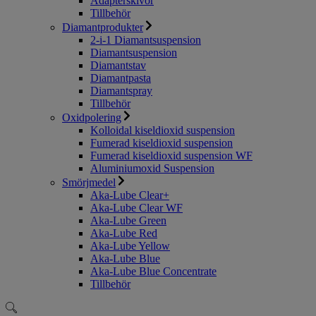
Adapterskivor
Tillbehör
Diamantprodukter
2-i-1 Diamantsuspension
Diamantsuspension
Diamantstav
Diamantpasta
Diamantspray
Tillbehör
Oxidpolering
Kolloidal kiseldioxid suspension
Fumerad kiseldioxid suspension
Fumerad kiseldioxid suspension WF
Aluminiumoxid Suspension
Smörjmedel
Aka-Lube Clear+
Aka-Lube Clear WF
Aka-Lube Green
Aka-Lube Red
Aka-Lube Yellow
Aka-Lube Blue
Aka-Lube Blue Concentrate
Tillbehör