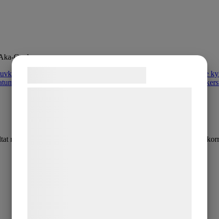
Aka-Cool
Samtykke til cookies
Vi og vores samarbejdspartnere bruger
teknologier, herunder cookies, til at
indsamle oplysninger om dig til forskellige
formål, herunder: Tilpasning af annoncering,
esultat med minimala termiska skador och skydd av skärmaskinen mot kor
bedre brugeroplevelse, funktionalitet,
statistik og marketing. Disse oplysninger
kan blive delt med annoncerings- og
analysepartnere, som kan kombinere dem
med data, du tidligere har givet dem eller
de har indsamlet gennem din brug af deres