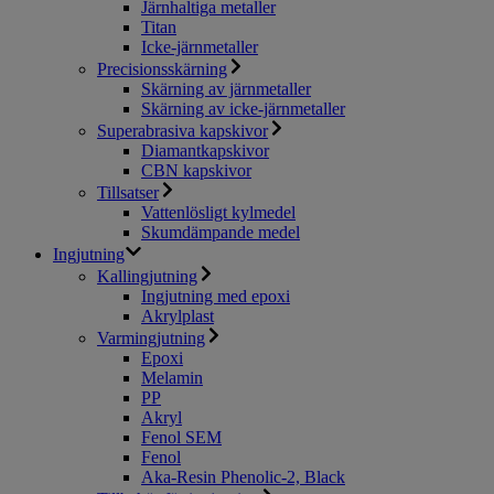
Järnhaltiga metaller
Titan
Icke-järnmetaller
Precisionsskärning
Skärning av järnmetaller
Skärning av icke-järnmetaller
Superabrasiva kapskivor
Diamantkapskivor
CBN kapskivor
Tillsatser
Vattenlösligt kylmedel
Skumdämpande medel
Ingjutning
Kallingjutning
Ingjutning med epoxi
Akrylplast
Varmingjutning
Epoxi
Melamin
PP
Akryl
Fenol SEM
Fenol
Aka-Resin Phenolic-2, Black