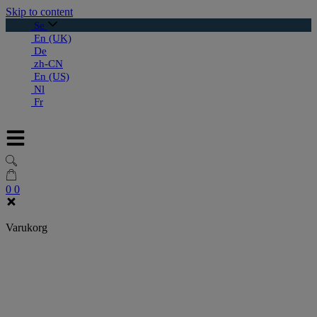
Skip to content
Se
En (UK)
De
zh-CN
En (US)
Nl
Fr
0
0
Varukorg