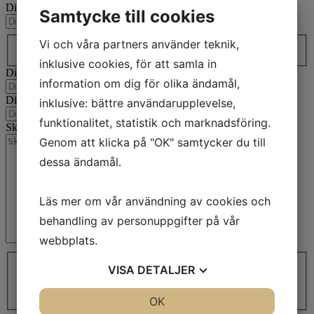
Ditt namn
(Obligatoriskt)
Samtycke till cookies
Land / region*
(Obligatoriskt)
Vi och våra partners använder teknik,
Land
inklusive cookies, för att samla in
Din e-postadress
(Obligatoriskt)
information om dig för olika ändamål,
Ditt telefonnummer
(Obligatoriskt)
inklusive: bättre användarupplevelse,
funktionalitet, statistik och marknadsföring.
Skriv ett meddelande
(Obligatoriskt)
Genom att klicka på "OK" samtycker du till
dessa ändamål.
Läs mer om vår användning av cookies och
behandling av personuppgifter på vår
webbplats.
Jag samtycker till att dela min information
(Obligatoriskt)
VISA
DETALJER
Jag samtycker till att dela min information *
(Obligatoriskt)
Vi återkommer till dig så snart som möjligt. Den normala
svarstiden är 2 arbetsdagar.
JA
NEJ
OK
JA
NEJ