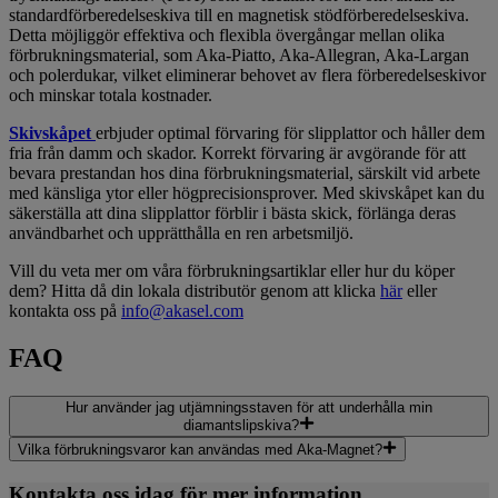
standardförberedelseskiva till en magnetisk stödförberedelseskiva.
Detta möjliggör effektiva och flexibla övergångar mellan olika
förbrukningsmaterial, som Aka-Piatto, Aka-Allegran, Aka-Largan
och polerdukar, vilket eliminerar behovet av flera förberedelseskivor
och minskar totala kostnader.
Skivskåpet
erbjuder optimal förvaring för slipplattor och håller dem
fria från damm och skador. Korrekt förvaring är avgörande för att
bevara prestandan hos dina förbrukningsmaterial, särskilt vid arbete
med känsliga ytor eller högprecisionsprover. Med skivskåpet kan du
säkerställa att dina slipplattor förblir i bästa skick, förlänga deras
användbarhet och upprätthålla en ren arbetsmiljö.
Vill du veta mer om våra förbrukningsartiklar eller hur du köper
dem? Hitta då din lokala distributör genom att klicka
här
eller
kontakta oss på
info@akasel.com
FAQ
Hur använder jag utjämningsstaven för att underhålla min
diamantslipskiva?
Vilka förbrukningsvaror kan användas med Aka-Magnet?
Kontakta oss idag för mer information