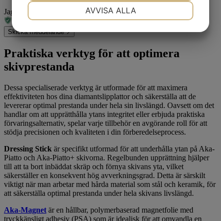
NÖDVÄNDIG
INSTÄLLNINGAR
AVVISA ALLA
Jag är inte en robot
JA
NEJ
JA
NEJ
Skicka meddelande
MARKNADSFÖRING
STATISTIK
Praktiska verktyg för att optimera
skivprestanda
Dessa specialiserade verktyg är utformade för att maximera
effektiviteten hos dina diamantslipplattor och säkerställa att de
levererar optimal prestanda under hela sin livslängd. Oavsett om det
handlar om att upprätthålla ytans integritet eller erbjuda praktiska
förvaringsalternativ, spelar varje tillbehör en avgörande roll för att
stödja precisionen och kvaliteten i din förberedelseprocess.
Dressing Stick
är specifikt utformad för att underhålla ytan på Aka-
Piatto och Aka-Piatto+ skivorna. Regelbunden upprättning hjälper
till att ta bort inbäddat skräp och förnya skivans yta, vilket
säkerställer en konsekvent hög avverkningsgrad. Detta är särskilt
viktigt när man arbetar med hårda material som stål och keramik, för
att säkerställa optimal prestanda under hela skivans livslängd.
Aka-Magnet
är en hållbar, polymerbaserad magnetfolie med
tryckkänsligt adhesiv (PSA) som är idealisk för att omvandla en