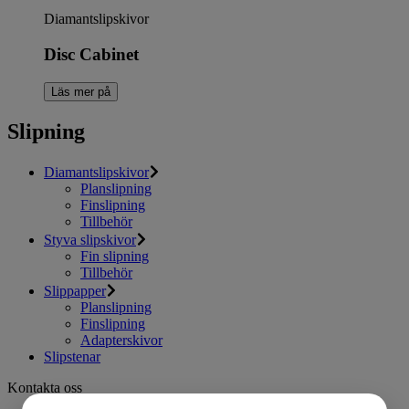
Diamantslipskivor
Disc Cabinet
Läs mer på
Slipning
Diamantslipskivor
Planslipning
Finslipning
Tillbehör
Styva slipskivor
Fin slipning
Tillbehör
Slippapper
Planslipning
Finslipning
Adapterskivor
Slipstenar
Kontakta oss