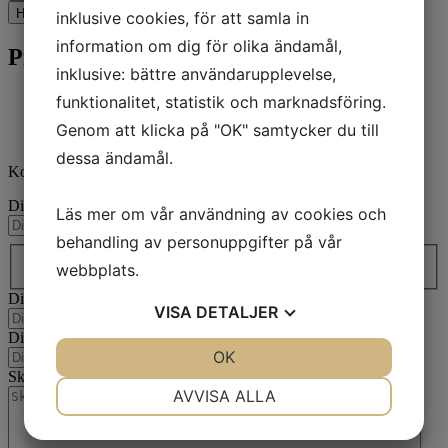
Hur undersöks metallografiska prover oftast?
inklusive cookies, för att samla in
information om dig för olika ändamål,
Provberedning
inklusive: bättre användarupplevelse,
funktionalitet, statistik och marknadsföring.
Aka-Brief
English
Genom att klicka på "OK" samtycker du till
Demo Kit
dessa ändamål.
Kontakta oss
Ditt namn
(Obligatoriskt)
Läs mer om vår användning av cookies och
behandling av personuppgifter på vår
Land / region*
(Obligatoriskt)
Land
webbplats.
Din e-postadress
(Obligatoriskt)
VISA
DETALJER
Ditt telefonnummer
(Obligatoriskt)
JA
NEJ
OK
JA
NEJ
Skriv ett meddelande
(Obligatoriskt)
NÖDVÄNDIG
INSTÄLLNINGAR
AVVISA ALLA
JA
NEJ
JA
NEJ