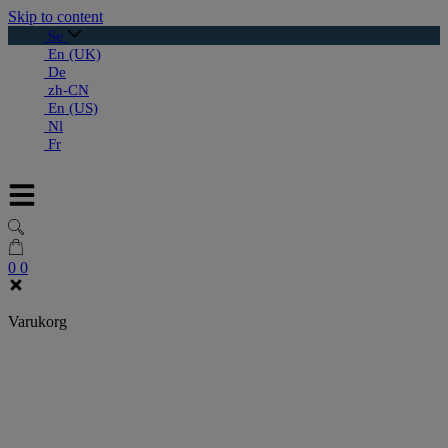
Skip to content
Se
En (UK)
De
zh-CN
En (US)
Nl
Fr
0
0
Varukorg