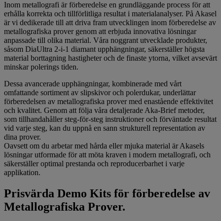
Inom metallografi är förberedelse en grundläggande process för att
erhålla korrekta och tillförlitliga resultat i materialanalyser. På Akasel
är vi dedikerade till att driva fram utvecklingen inom förberedelse av
metallografiska prover genom att erbjuda innovativa lösningar
anpassade till olika material. Våra noggrant utvecklade produkter,
såsom DiaUltra 2-i-1 diamant upphängningar, säkerställer högsta
material borttagning hastigheter och de finaste ytorna, vilket avsevärt
minskar polerings tiden.
Dessa avancerade upphängningar, kombinerade med vårt
omfattande sortiment av slipskivor och polerdukar, underlättar
förberedelsen av metallografiska prover med enastående effektivitet
och kvalitet. Genom att följa våra detaljerade Aka-Brief metoder,
som tillhandahåller steg-för-steg instruktioner och förväntade resultat
vid varje steg, kan du uppnå en sann strukturell representation av
dina prover.
Oavsett om du arbetar med hårda eller mjuka material är Akasels
lösningar utformade för att möta kraven i modern metallografi, och
säkerställer optimal prestanda och reproducerbarhet i varje
applikation.
Prisvärda Demo Kits för förberedelse av
Metallografiska Prover.