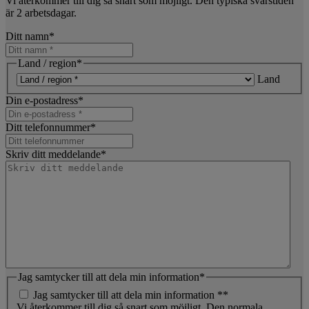
Vi återkommer till dig så snart som möjligt. Den typiska svarstiden
är 2 arbetsdagar.
Ditt namn
*
Land / region
*
Land
Din e-postadress
*
Ditt telefonnummer
*
Skriv ditt meddelande
*
Jag samtycker till att dela min information
*
Jag samtycker till att dela min information *
*
Vi återkommer till dig så snart som möjligt. Den normala