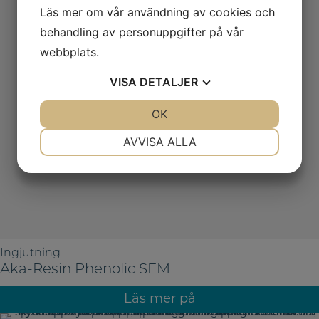
Läs mer om vår användning av cookies och
behandling av personuppgifter på vår
webbplats.
VISA
DETALJER
JA
NEJ
OK
JA
NEJ
NÖDVÄNDIG
INSTÄLLNINGAR
AVVISA ALLA
JA
NEJ
JA
NEJ
MARKNADSFÖRING
STATISTIK
Ingjutning
Aka-Resin Phenolic SEM
Läs mer på