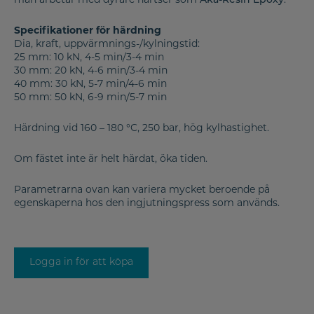
man arbetar med dyrare hartser som
Aka-Resin Epoxy
.
Specifikationer för härdning
Dia, kraft, uppvärmnings-/kylningstid:
25 mm: 10 kN, 4-5 min/3-4 min
30 mm: 20 kN, 4-6 min/3-4 min
40 mm: 30 kN, 5-7 min/4-6 min
50 mm: 50 kN, 6-9 min/5-7 min
Härdning vid 160 – 180 °C, 250 bar, hög kylhastighet.
Om fästet inte är helt härdat, öka tiden.
Parametrarna ovan kan variera mycket beroende på
egenskaperna hos den ingjutningspress som används.
Logga in för att köpa