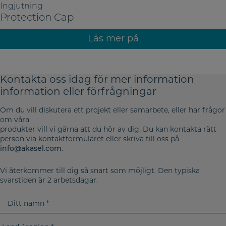
Ingjutning
Protection Cap
Läs mer på
Kontakta oss idag för mer information
information eller förfrågningar
Om du vill diskutera ett projekt eller samarbete, eller har frågor
om våra
produkter vill vi gärna att du hör av dig. Du kan kontakta rätt
person via kontaktformuläret eller skriva till oss på
info@akasel.com
.
Vi återkommer till dig så snart som möjligt. Den typiska
svarstiden är 2 arbetsdagar.
D
i
t