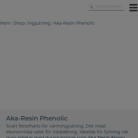
Skip
to
content
Hem
Shop
Ingjutning
Aka-Resin Phenolic
/
/
/
Aka-Resin Phenolic
Svart fenolharts för varmingjutning. Det mest
ekonomiska valet för inbäddning. Idealisk för fyllning när