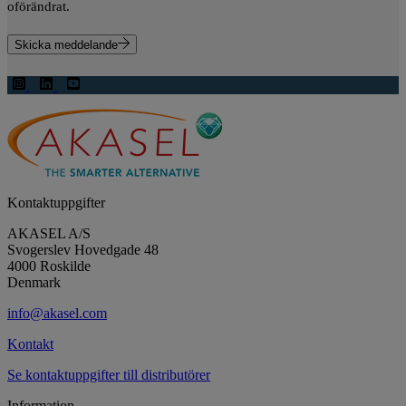
oförändrat.
Skicka meddelande
Kontaktuppgifter
AKASEL A/S
Svogerslev Hovedgade 48
4000 Roskilde
Denmark
info@akasel.com
Kontakt
Se kontaktuppgifter till distributörer
Information