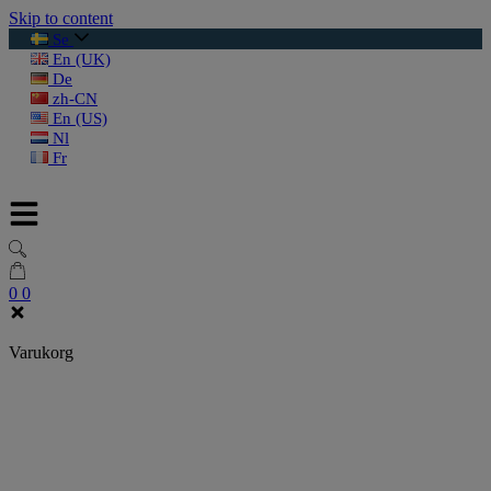
Skip to content
Se
En (UK)
De
zh-CN
En (US)
Nl
Fr
0
0
Varukorg