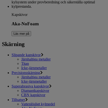
Kapskivor
Aka-NoFoam
Läs mer på
Skärning
Slipande kapskivor
Järnhaltiga metaller
Titan
Icke-järnmetaller
Precisionsskärning
Järnhaltiga metaller
Icke-järnmetaller
Superabrasiva kapskivor
Diamantkapskivor
CBN kapskivor
Tillsatser
Vattenlösligt kylmedel