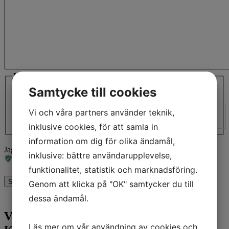
Jag samtycker till att dela min information
(Obligatoriskt)
Samtycke till cookies
Jag samtycker till att dela min information *
(Obligatoriskt)
Vi och våra partners använder teknik,
Vi återkommer till dig så snart som möjligt. Den normala svarstiden är 2
arbetsdagar.
inklusive cookies, för att samla in
information om dig för olika ändamål,
Jag är inte en robot
inklusive: bättre användarupplevelse,
funktionalitet, statistik och marknadsföring.
Skicka meddelande
Genom att klicka på "OK" samtycker du till
dessa ändamål.
Vattenbaserat Kylmedel: Optimala
Läs mer om vår användning av cookies och