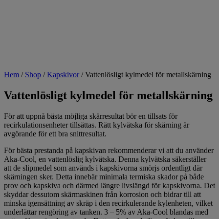
Hem
/
Shop
/
Kapskivor
/
Vattenlösligt kylmedel för metallskärning
Vattenlösligt kylmedel för metallskärning
För att uppnå bästa möjliga skärresultat bör en tillsats för
recirkulationsenheter tillsättas. Rätt kylvätska för skärning är
avgörande för ett bra snittresultat.
För bästa prestanda på kapskivan rekommenderar vi att du använder
Aka-Cool, en vattenlöslig kylvätska. Denna kylvätska säkerställer
att de slipmedel som används i kapskivorna smörjs ordentligt där
skärningen sker. Detta innebär minimala termiska skador på både
prov och kapskiva och därmed längre livslängd för kapskivorna. Det
skyddar dessutom skärmaskinen från korrosion och bidrar till att
minska igensättning av skräp i den recirkulerande kylenheten, vilket
underlättar rengöring av tanken. 3 – 5% av Aka-Cool blandas med