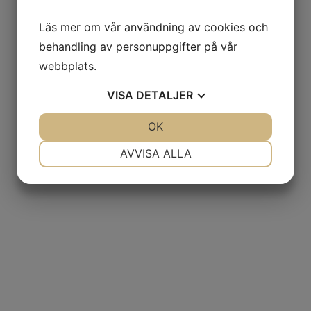
Läs mer om vår användning av cookies och
behandling av personuppgifter på vår
webbplats.
VISA
DETALJER
JA
NEJ
OK
JA
NEJ
NÖDVÄNDIG
INSTÄLLNINGAR
AVVISA ALLA
JA
NEJ
JA
NEJ
MARKNADSFÖRING
STATISTIK