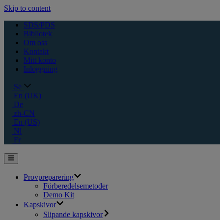
Skip to content
SDS/PDS
Bibliotek
Om oss
Kontakt
Mitt konto
Inloggning
Se
En (UK)
De
zh-CN
En (US)
Nl
Fr
Provpreparering
Förberedelsemetoder
Demo Kit
Kapskivor
Slipande kapskivor