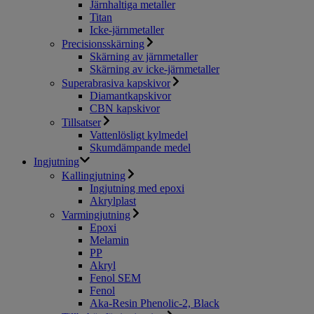
Järnhaltiga metaller
Titan
Icke-järnmetaller
Precisionsskärning
Skärning av järnmetaller
Skärning av icke-järnmetaller
Superabrasiva kapskivor
Diamantkapskivor
CBN kapskivor
Tillsatser
Vattenlösligt kylmedel
Skumdämpande medel
Ingjutning
Kallingjutning
Ingjutning med epoxi
Akrylplast
Varmingjutning
Epoxi
Melamin
PP
Akryl
Fenol SEM
Fenol
Aka-Resin Phenolic-2, Black