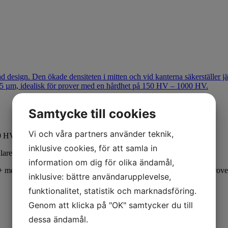
Samtycke till cookies
Vi och våra partners använder teknik,
0 HV.
inklusive cookies, för att samla in
are, där en stor mängd material behöver avlägsnas.
information om dig för olika ändamål,
mer skonsamt i slipsteget och är därför bättre lämpad för spröda prov
inklusive: bättre användarupplevelse,
funktionalitet, statistik och marknadsföring.
Genom att klicka på "OK" samtycker du till
dessa ändamål.