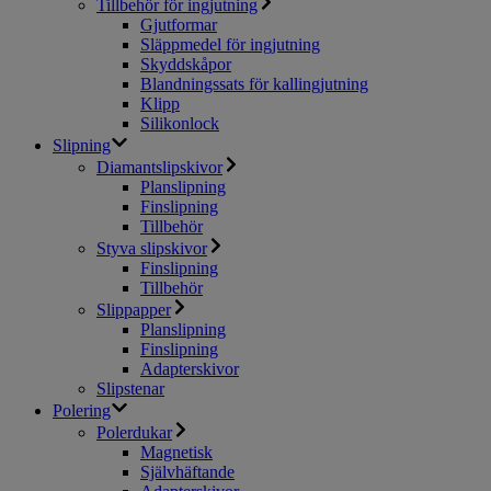
Tillbehör för ingjutning
Gjutformar
Släppmedel för ingjutning
Skyddskåpor
Blandningssats för kallingjutning
Klipp
Silikonlock
Slipning
Diamantslipskivor
Planslipning
Finslipning
Tillbehör
Styva slipskivor
Finslipning
Tillbehör
Slippapper
Planslipning
Finslipning
Adapterskivor
Slipstenar
Polering
Polerdukar
Magnetisk
Självhäftande