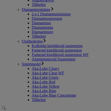
Adapterskivor
Tillbehör
Diamantprodukter
2-i-1 Diamantsuspension
Diamantsuspension
Diamantstav
Diamantpasta
Diamantspray
Tillbehör
Oxidpolering
Kolloidal kiseldioxid suspension
Fumerad kiseldioxid suspension
Fumerad kiseldioxid suspension WF
Aluminiumoxid Suspension
Smörjmedel
Aka-Lube Clear+
Aka-Lube Clear WF
Aka-Lube Green
Aka-Lube Red
Aka-Lube Yellow
Aka-Lube Blue
Aka-Lube Blue Concentrate
Tillbehör