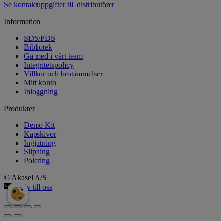
Se kontaktuppgifter till distributörer
Information
SDS/PDS
Bibliotek
Gå med i vårt team
Integritetspolicy
Villkor och bestämmelser
Mitt konto
Inloggning
Produkter
Demo Kit
Kapskivor
Ingjutning
Slipning
Polering
© Akasel A/S
Skriv till oss