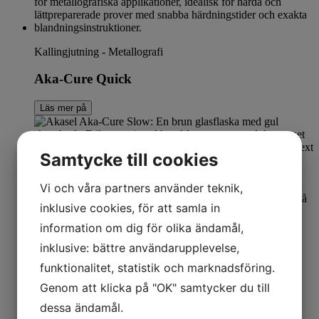
Kallingjutning - Metallografi
Aka-Cure Quick
Läs mer på
Samtycke till cookies
Vi och våra partners använder teknik,
inklusive cookies, för att samla in
information om dig för olika ändamål,
inklusive: bättre användarupplevelse,
Kallingjutning - Metallografi
funktionalitet, statistik och marknadsföring.
Genom att klicka på "OK" samtycker du till
Aka-Cure Slow
dessa ändamål.
Läs mer på