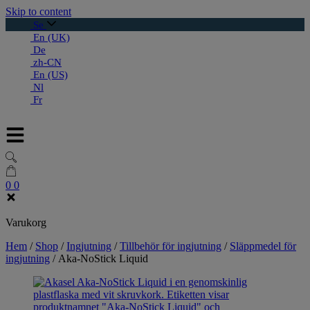
Skip to content
Se
En (UK)
De
zh-CN
En (US)
Nl
Fr
0
0
Varukorg
Hem
/
Shop
/
Ingjutning
/
Tillbehör för ingjutning
/
Släppmedel för
ingjutning
/
Aka-NoStick Liquid