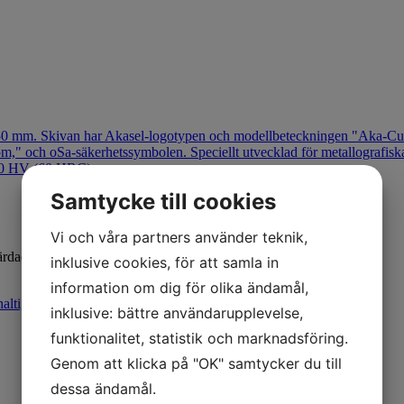
Samtycke till cookies
Vi och våra partners använder teknik,
härdade stål med en hårdhet i intervallet 500-1000 HV (60 HRC).
inklusive cookies, för att samla in
information om dig för olika ändamål,
altig metall
inklusive: bättre användarupplevelse,
funktionalitet, statistik och marknadsföring.
Genom att klicka på "OK" samtycker du till
dessa ändamål.