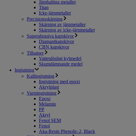
Järnhaltiga metaller
Titan
Icke-järnmetaller
Precisionsskärning
Skärning av järnmetaller
Skärning av icke-järnmetaller
Superabrasiva kapskivor
Diamantkapskivor
CBN kapskivor
Tillsatser
Vattenlösligt kylmedel
Skumdämpande medel
Ingjutning
Kallingjutning
Ingjutning med epoxi
Akrylplast
Varmingjutning
Epoxi
Melamin
PP
Akryl
Fenol SEM
Fenol
Aka-Resin Phenolic-2, Black