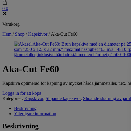
0
0
Varukorg
Hem
/
Shop
/
Kapskivor
/
Aka-Cut Fe60
Aka-Cut Fe60
Kapskiva optimerad för kapning av mycket hårda järnmetaller, t.ex. 
Logga in för att köpa
Kategorier:
Kapskivor
,
Slipande kapskivor
,
Slipande skärning av järnh
Beskrivning
Ytterligare information
Beskrivning