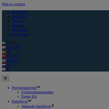
Skip to content
SDS/PDS
Bibliotek
Om oss
Kontakt
Mitt konto
Inloggning
Se
En (UK)
De
zh-CN
En (US)
Nl
Fr
Provpreparering
Förberedelsemetoder
Demo Kit
Kapskivor
Slipande kapskivor