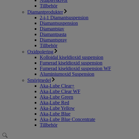
Adapterskivor
Tillbehör
Diamantprodukter
2-i-1 Diamantsuspension
Diamantsuspension
Diamantstav
Diamantpasta
Diamantspray
Tillbehör
Oxidpolering
Kolloidal kiseldioxid suspension
Fumerad kiseldioxid suspension
Fumerad kiseldioxid suspension WF
Aluminiumoxid Suspension
Smörjmedel
Aka-Lube Clear+
Aka-Lube Clear WF
Aka-Lube Green
Aka-Lube Red
Aka-Lube Yellow
Aka-Lube Blue
Aka-Lube Blue Concentrate
Tillbehör