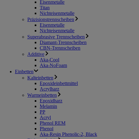
Eisenmetalle
Titan
Nichteisenmetalle
Präzisionstrennscheiben
Eisenmetalle
Nichteisenmetalle
Superabrasive Trennscheiben
Diamant-Trennscheiben
CBN-Trennscheiben
Additive
Aka-Cool
Aka-NoFoam
Einbetten
Kalteinbetten
Epoxideinbettmittel
Acrylharz
Warmeinbetten
Epoxidharz
Melamin
PP
Acryl
Phenol REM
Phenol
Aka-Resin Phenolic-2, Black