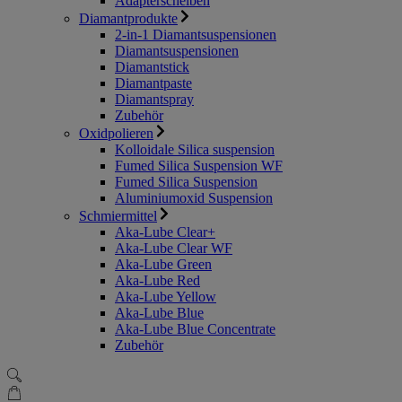
Adapterscheiben
Diamantprodukte
2-in-1 Diamantsuspensionen
Diamantsuspensionen
Diamantstick
Diamantpaste
Diamantspray
Zubehör
Oxidpolieren
Kolloidale Silica suspension
Fumed Silica Suspension WF
Fumed Silica Suspension
Aluminiumoxid Suspension
Schmiermittel
Aka-Lube Clear+
Aka-Lube Clear WF
Aka-Lube Green
Aka-Lube Red
Aka-Lube Yellow
Aka-Lube Blue
Aka-Lube Blue Concentrate
Zubehör