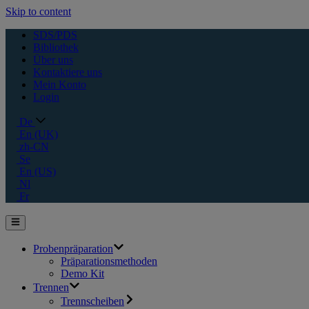
Skip to content
SDS/PDS
Bibliothek
Über uns
Kontaktiere uns
Mein Konto
Login
De
En (UK)
zh-CN
Se
En (US)
Nl
Fr
Probenpräparation
Präparationsmethoden
Demo Kit
Trennen
Trennscheiben