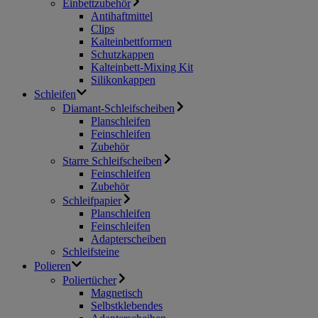
Einbettzubehör
Antihaftmittel
Clips
Kalteinbettformen
Schutzkappen
Kalteinbett-Mixing Kit
Silikonkappen
Schleifen
Diamant-Schleifscheiben
Planschleifen
Feinschleifen
Zubehör
Starre Schleifscheiben
Feinschleifen
Zubehör
Schleifpapier
Planschleifen
Feinschleifen
Adapterscheiben
Schleifsteine
Polieren
Poliertücher
Magnetisch
Selbstklebendes